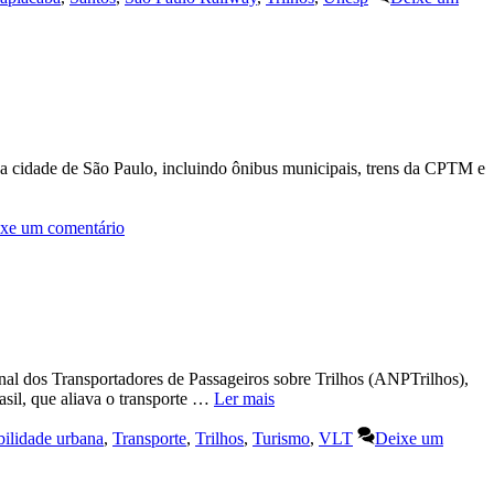
na cidade de São Paulo, incluindo ônibus municipais, trens da CPTM e
xe um comentário
onal dos Transportadores de Passageiros sobre Trilhos (ANPTrilhos),
sil, que aliava o transporte …
Ler mais
ilidade urbana
,
Transporte
,
Trilhos
,
Turismo
,
VLT
Deixe um