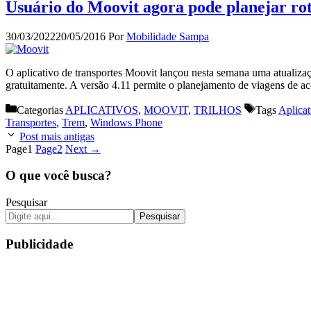
Usuário do Moovit agora pode planejar ro
30/03/2022
20/05/2016
Por
Mobilidade Sampa
O aplicativo de transportes Moovit lançou nesta semana uma atualizaç
gratuitamente. A versão 4.11 permite o planejamento de viagens de a
Categorias
APLICATIVOS
,
MOOVIT
,
TRILHOS
Tags
Aplicat
Transportes
,
Trem
,
Windows Phone
Post mais antigas
Page
1
Page
2
Next
→
O que você busca?
Pesquisar
Pesquisar
Publicidade