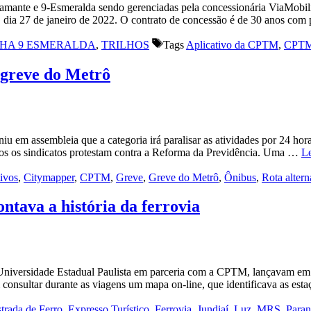
Diamante e 9-Esmeralda sendo gerenciadas pela concessionária ViaMobili
ira, dia 27 de janeiro de 2022. O contrato de concessão é de 30 anos co
NHA 9 ESMERALDA
,
TRILHOS
Tags
Aplicativo da CPTM
,
CPT
 greve do Metrô
iniu em assembleia que a categoria irá paralisar as atividades por 24 h
bos os sindicatos protestam contra a Reforma da Previdência. Uma …
Le
ivos
,
Citymapper
,
CPTM
,
Greve
,
Greve do Metrô
,
Ônibus
,
Rota altern
tava a história da ferrovia
iversidade Estadual Paulista em parceria com a CPTM, lançavam em fev
 consultar durante as viagens um mapa on-line, que identificava as es
trada de Ferro
,
Expresso Turístico
,
Ferrovia
,
Jundiaí
,
Luz
,
MRS
,
Paran