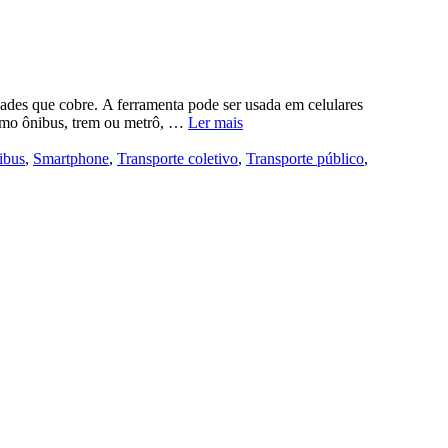
dades que cobre. A ferramenta pode ser usada em celulares
como ônibus, trem ou metrô, …
Ler mais
ibus
,
Smartphone
,
Transporte coletivo
,
Transporte público
,