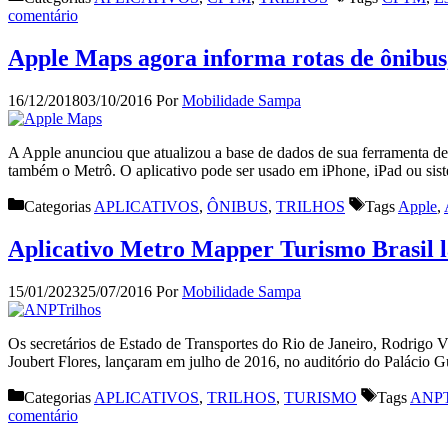
comentário
Apple Maps agora informa rotas de ônibus
16/12/2018
03/10/2016
Por
Mobilidade Sampa
A Apple anunciou que atualizou a base de dados de sua ferramenta de
também o Metrô. O aplicativo pode ser usado em iPhone, iPad ou si
Categorias
APLICATIVOS
,
ÔNIBUS
,
TRILHOS
Tags
Apple
,
Aplicativo Metro Mapper Turismo Brasil l
15/01/2023
25/07/2016
Por
Mobilidade Sampa
Os secretários de Estado de Transportes do Rio de Janeiro, Rodrigo V
Joubert Flores, lançaram em julho de 2016, no auditório do Palácio 
Categorias
APLICATIVOS
,
TRILHOS
,
TURISMO
Tags
ANPT
comentário