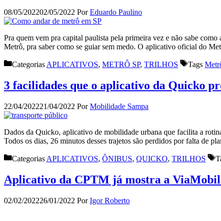
08/05/2022
02/05/2022
Por
Eduardo Paulino
Pra quem vem pra capital paulista pela primeira vez e não sabe como a
Metrô, pra saber como se guiar sem medo. O aplicativo oficial do Met
Categorias
APLICATIVOS
,
METRÔ SP
,
TRILHOS
Tags
Metr
3 facilidades que o aplicativo da Quicko p
22/04/2022
21/04/2022
Por
Mobilidade Sampa
Dados da Quicko, aplicativo de mobilidade urbana que facilita a roti
Todos os dias, 26 minutos desses trajetos são perdidos por falta de p
Categorias
APLICATIVOS
,
ÔNIBUS
,
QUICKO
,
TRILHOS
T
Aplicativo da CPTM já mostra a ViaMobili
02/02/2022
26/01/2022
Por
Igor Roberto