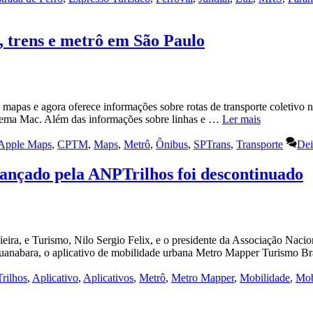
, trens e metrô em São Paulo
 mapas e agora oferece informações sobre rotas de transporte coletivo 
stema Mac. Além das informações sobre linhas e …
Ler mais
Apple Maps
,
CPTM
,
Maps
,
Metrô
,
Ônibus
,
SPTrans
,
Transporte
Dei
ançado pela ANPTrilhos foi descontinuado
ieira, e Turismo, Nilo Sergio Felix, e o presidente da Associação Naci
Guanabara, o aplicativo de mobilidade urbana Metro Mapper Turismo Bra
rilhos
,
Aplicativo
,
Aplicativos
,
Metrô
,
Metro Mapper
,
Mobilidade
,
Mob