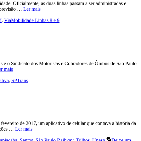
dade. Oficialmente, as duas linhas passam a ser administradas e
m previsão …
Ler mais
M
,
ViaMobilidade Linhas 8 e 9
oras e o Sindicato dos Motoristas e Cobradores de Ônibus de São Paulo
r mais
ativa
,
SPTrans
ereiro de 2017, um aplicativo de celular que contava a história da
tações …
Ler mais
apiacaba
,
Santos
,
São Paulo Railway
,
Trilhos
,
Unesp
Deixe um