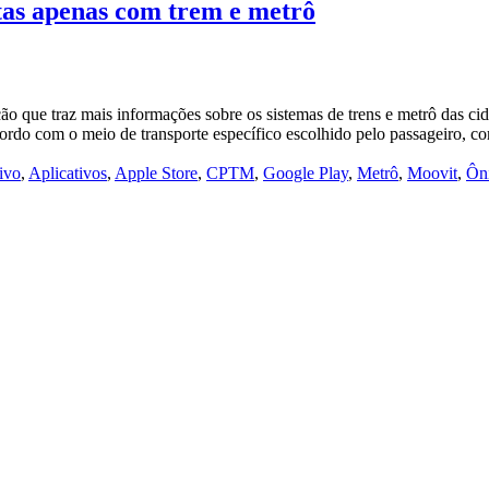
tas apenas com trem e metrô
ão que traz mais informações sobre os sistemas de trens e metrô das ci
cordo com o meio de transporte específico escolhido pelo passageiro, 
ivo
,
Aplicativos
,
Apple Store
,
CPTM
,
Google Play
,
Metrô
,
Moovit
,
Ôn