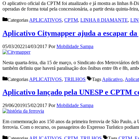
O aplicativo oficial da CPTM foi atualizado e já mostra as linhas 8-
operadas de forma total pela concessionária, a partir desta quinta-fe
Categorias
APLICATIVOS
,
CPTM
,
LINHA 8 DIAMANTE
,
LI
Aplicativo Citymapper ajuda a escapar da
05/03/2022
14/03/2017
Por
Mobilidade Sampa
Nesta quarta-feira, dia 15 de março, o Sindicato dos Metroviários def
também definiu que haverá paralisação dos ônibus entre 0h e 8h, am
Categorias
APLICATIVOS
,
TRILHOS
Tags
Aplicativo
,
Aplicat
Aplicativo lançado pela UNESP e CPTM con
29/06/2019
15/02/2017
Por
Mobilidade Sampa
Em comemoração aos 150 anos da primeira ferrovia de São Paulo, a Un
ferrovia. Com o recurso, os passageiros do Expresso Turístico podiam
Categorias
APLICATIVOS
,
CPTM
,
TRILHOS
Tags
CPTM
,
Es