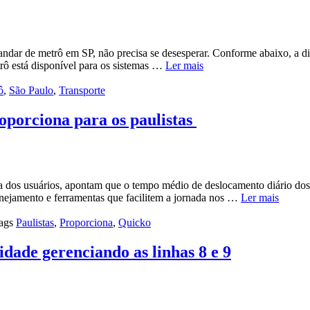
ndar de metrô em SP, não precisa se desesperar. Conforme abaixo, a dic
rô está disponível para os sistemas …
Ler mais
ô
,
São Paulo
,
Transporte
roporciona para os paulistas
na dos usuários, apontam que o tempo médio de deslocamento diário dos 
lanejamento e ferramentas que facilitem a jornada nos …
Ler mais
ags
Paulistas
,
Proporciona
,
Quicko
dade gerenciando as linhas 8 e 9