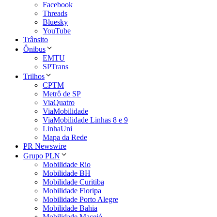
Facebook
Threads
Bluesky
YouTube
Trânsito
Ônibus
EMTU
SPTrans
Trilhos
CPTM
Metrô de SP
ViaQuatro
ViaMobilidade
ViaMobilidade Linhas 8 e 9
LinhaUni
Mapa da Rede
PR Newswire
Grupo PLN
Mobilidade Rio
Mobilidade BH
Mobilidade Curitiba
Mobilidade Floripa
Mobilidade Porto Alegre
Mobilidade Bahia
Mobilidade Maceió