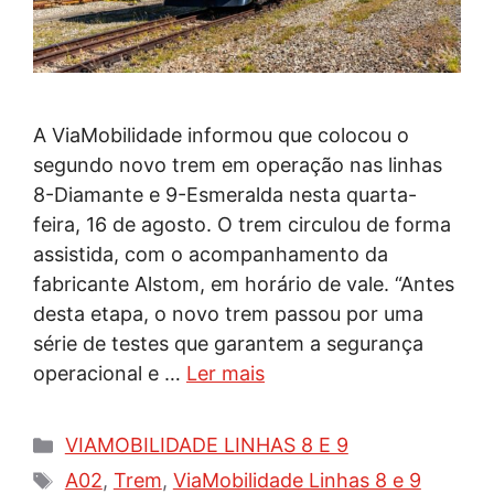
A ViaMobilidade informou que colocou o
segundo novo trem em operação nas linhas
8-Diamante e 9-Esmeralda nesta quarta-
feira, 16 de agosto. O trem circulou de forma
assistida, com o acompanhamento da
fabricante Alstom, em horário de vale. “Antes
desta etapa, o novo trem passou por uma
série de testes que garantem a segurança
operacional e …
Ler mais
Categorias
VIAMOBILIDADE LINHAS 8 E 9
Tags
A02
,
Trem
,
ViaMobilidade Linhas 8 e 9