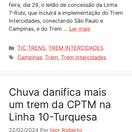
feira, dia 29, o leilão de concessão da Linha
7-Rubi, que incluirá a implementação do Trem
Intercidades, conectando São Paulo e
Campinas, e do Trem …
Ler mais
Categorias
TIC TRENS
,
TREM INTERCIDADES
Tags
Campinas
,
Trem
,
Trem intercidades
Chuva danifica mais
um trem da CPTM na
Linha 10-Turquesa
22/02/2024
Por
Igor Roberto