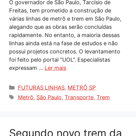
O governador de São Paulo, Tarcísio de
Freitas, tem prometido a construção de
várias linhas de metrô e trem em São Paulo,
alegando que as obras serão concluídas
rapidamente. No entanto, a maioria dessas
linhas ainda está na fase de estudos e não
possui projetos concretos. O levantamento
foi feito pelo portal “UOL“. Especialistas
expressam …
Ler mais
Categorias
FUTURAS LINHAS
,
METRÔ SP
Tags
Metrô
,
São Paulo
,
Transporte
,
Trem
Segundo novo trem da