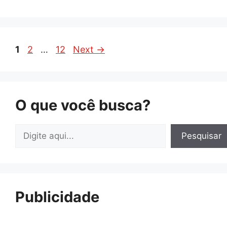
Page
Page
Page
1
2
…
12
Next
→
O que você busca?
Pesquisar
Pesquisar
Publicidade