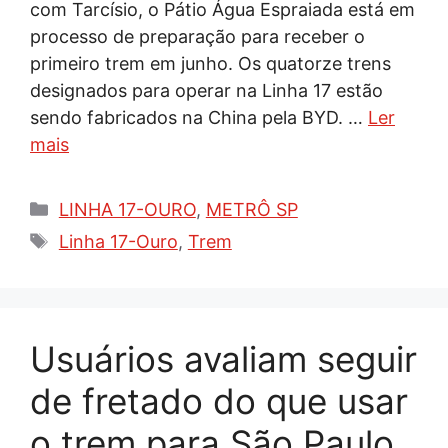
com Tarcísio, o Pátio Água Espraiada está em
processo de preparação para receber o
primeiro trem em junho. Os quatorze trens
designados para operar na Linha 17 estão
sendo fabricados na China pela BYD. …
Ler
mais
Categorias
LINHA 17-OURO
,
METRÔ SP
Tags
Linha 17-Ouro
,
Trem
Usuários avaliam seguir
de fretado do que usar
o trem para São Paulo