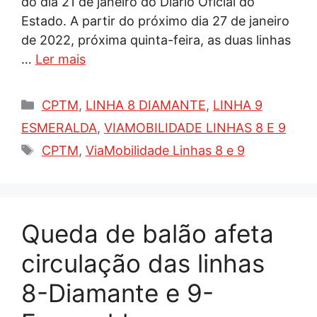
do dia 21 de janeiro do Diário Oficial do
Estado. A partir do próximo dia 27 de janeiro
de 2022, próxima quinta-feira, as duas linhas
…
Ler mais
Categorias
CPTM
,
LINHA 8 DIAMANTE
,
LINHA 9
ESMERALDA
,
VIAMOBILIDADE LINHAS 8 E 9
Tags
CPTM
,
ViaMobilidade Linhas 8 e 9
Queda de balão afeta
circulação das linhas
8-Diamante e 9-