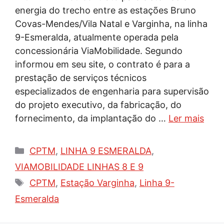
energia do trecho entre as estações Bruno
Covas-Mendes/Vila Natal e Varginha, na linha
9-Esmeralda, atualmente operada pela
concessionária ViaMobilidade. Segundo
informou em seu site, o contrato é para a
prestação de serviços técnicos
especializados de engenharia para supervisão
do projeto executivo, da fabricação, do
fornecimento, da implantação do …
Ler mais
Categorias
CPTM
,
LINHA 9 ESMERALDA
,
VIAMOBILIDADE LINHAS 8 E 9
Tags
CPTM
,
Estação Varginha
,
Linha 9-
Esmeralda