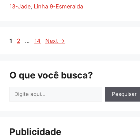
13-Jade
,
Linha 9-Esmeralda
Page
Page
Page
1
2
…
14
Next
→
O que você busca?
Pesquisar
Pesquisar
Publicidade