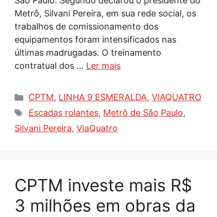
São Paulo. Segundo declarou o presidente do
Metrô, Silvani Pereira, em sua rede social, os
trabalhos de comissionamento dos
equipamentos foram intensificados nas
últimas madrugadas. O treinamento
contratual dos …
Ler mais
Categorias
CPTM
,
LINHA 9 ESMERALDA
,
VIAQUATRO
Tags
Escadas rolantes
,
Metrô de São Paulo
,
Silvani Pereira
,
ViaQuatro
CPTM investe mais R$
3 milhões em obras da