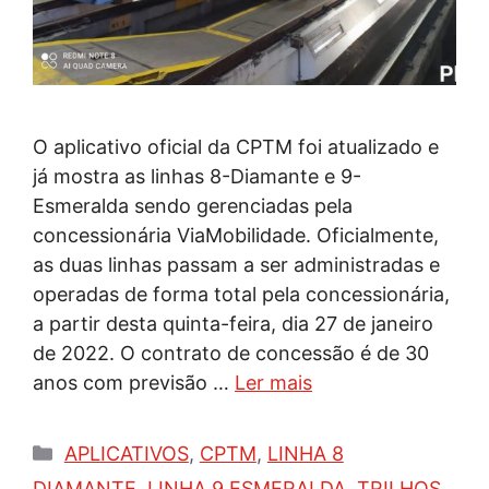
O aplicativo oficial da CPTM foi atualizado e
já mostra as linhas 8-Diamante e 9-
Esmeralda sendo gerenciadas pela
concessionária ViaMobilidade. Oficialmente,
as duas linhas passam a ser administradas e
operadas de forma total pela concessionária,
a partir desta quinta-feira, dia 27 de janeiro
de 2022. O contrato de concessão é de 30
anos com previsão …
Ler mais
Categorias
APLICATIVOS
,
CPTM
,
LINHA 8
DIAMANTE
,
LINHA 9 ESMERALDA
,
TRILHOS