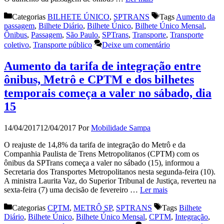
Categorias
BILHETE ÚNICO
,
SPTRANS
Tags
Aumento da
passagem
,
Bilhete Diário
,
Bilhete Único
,
Bilhete Único Mensal
,
Ônibus
,
Passagem
,
São Paulo
,
SPTrans
,
Transporte
,
Transporte
coletivo
,
Transporte público
Deixe um comentário
Aumento da tarifa de integração entre
ônibus, Metrô e CPTM e dos bilhetes
temporais começa a valer no sábado, dia
15
14/04/2017
12/04/2017
Por
Mobilidade Sampa
O reajuste de 14,8% da tarifa de integração do Metrô e da
Companhia Paulista de Trens Metropolitanos (CPTM) com os
ônibus da SPTrans começa a valer no sábado (15), informou a
Secretaria dos Transportes Metropolitanos nesta segunda-feira (10).
A ministra Laurita Vaz, do Superior Tribunal de Justiça, reverteu na
sexta-feira (7) uma decisão de fevereiro …
Ler mais
Categorias
CPTM
,
METRÔ SP
,
SPTRANS
Tags
Bilhete
Diário
,
Bilhete Único
,
Bilhete Único Mensal
,
CPTM
,
Integração
,