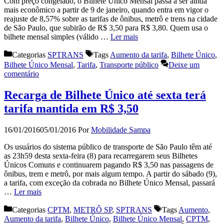
Com preço congelado, o Bilhete Único Mensal passa a ser ainda
mais econômico a partir de 9 de janeiro, quando entra em vigor o
reajuste de 8,57% sobre as tarifas de ônibus, metrô e trens na cidade
de São Paulo, que subirão de R$ 3,50 para R$ 3,80. Quem usa o
bilhete mensal simples (válido …
Ler mais
Categorias
SPTRANS
Tags
Aumento da tarifa
,
Bilhete Único
,
Bilhete Único Mensal
,
Tarifa
,
Transporte público
Deixe um
comentário
Recarga de Bilhete Único até sexta terá
tarifa mantida em R$ 3,50
16/01/2016
05/01/2016
Por
Mobilidade Sampa
Os usuários do sistema público de transporte de São Paulo têm até
as 23h59 desta sexta-feira (8) para recarregarem seus Bilhetes
Únicos Comuns e continuarem pagando R$ 3,50 nas passagens de
ônibus, trem e metrô, por mais algum tempo. A partir do sábado (9),
a tarifa, com exceção da cobrada no Bilhete Único Mensal, passará
…
Ler mais
Categorias
CPTM
,
METRÔ SP
,
SPTRANS
Tags
Aumento
,
Aumento da tarifa
,
Bilhete Único
,
Bilhete Único Mensal
,
CPTM
,