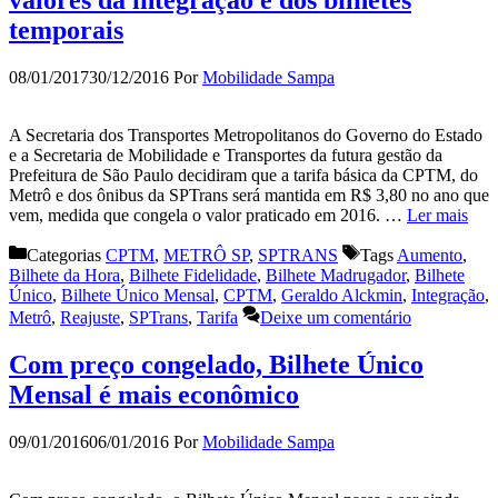
temporais
08/01/2017
30/12/2016
Por
Mobilidade Sampa
A Secretaria dos Transportes Metropolitanos do Governo do Estado
e a Secretaria de Mobilidade e Transportes da futura gestão da
Prefeitura de São Paulo decidiram que a tarifa básica da CPTM, do
Metrô e dos ônibus da SPTrans será mantida em R$ 3,80 no ano que
vem, medida que congela o valor praticado em 2016. …
Ler mais
Categorias
CPTM
,
METRÔ SP
,
SPTRANS
Tags
Aumento
,
Bilhete da Hora
,
Bilhete Fidelidade
,
Bilhete Madrugador
,
Bilhete
Único
,
Bilhete Único Mensal
,
CPTM
,
Geraldo Alckmin
,
Integração
,
Metrô
,
Reajuste
,
SPTrans
,
Tarifa
Deixe um comentário
Com preço congelado, Bilhete Único
Mensal é mais econômico
09/01/2016
06/01/2016
Por
Mobilidade Sampa