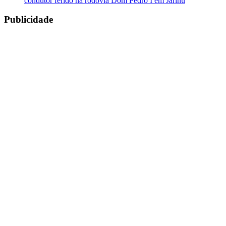
condutor ferido na rodovia Dom Pedro I em Jarinu
Publicidade