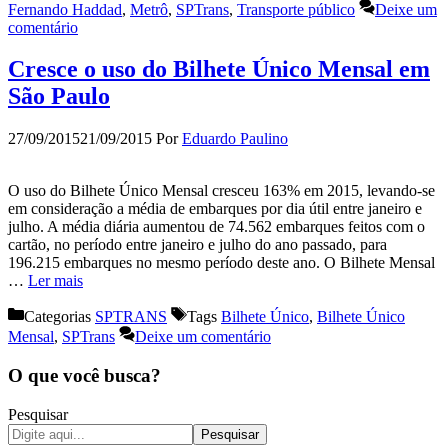
Fernando Haddad
,
Metrô
,
SPTrans
,
Transporte público
Deixe um
comentário
Cresce o uso do Bilhete Único Mensal em
São Paulo
27/09/2015
21/09/2015
Por
Eduardo Paulino
O uso do Bilhete Único Mensal cresceu 163% em 2015, levando-se
em consideração a média de embarques por dia útil entre janeiro e
julho. A média diária aumentou de 74.562 embarques feitos com o
cartão, no período entre janeiro e julho do ano passado, para
196.215 embarques no mesmo período deste ano. O Bilhete Mensal
…
Ler mais
Categorias
SPTRANS
Tags
Bilhete Único
,
Bilhete Único
Mensal
,
SPTrans
Deixe um comentário
O que você busca?
Pesquisar
Pesquisar