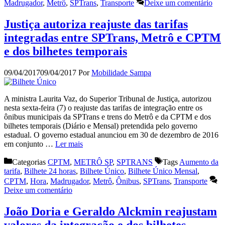
Madrugador
,
Metrô
,
SPTrans
,
Transporte
Deixe um comentário
Justiça autoriza reajuste das tarifas
integradas entre SPTrans, Metrô e CPTM
e dos bilhetes temporais
09/04/2017
09/04/2017
Por
Mobilidade Sampa
A ministra Laurita Vaz, do Superior Tribunal de Justiça, autorizou
nesta sexta-feira (7) o reajuste das tarifas de integração entre os
ônibus municipais da SPTrans e trens do Metrô e da CPTM e dos
bilhetes temporais (Diário e Mensal) pretendida pelo governo
estadual. O governo estadual anunciou em 30 de dezembro de 2016
em conjunto …
Ler mais
Categorias
CPTM
,
METRÔ SP
,
SPTRANS
Tags
Aumento da
tarifa
,
Bilhete 24 horas
,
Bilhete Único
,
Bilhete Único Mensal
,
CPTM
,
Hora
,
Madrugador
,
Metrô
,
Ônibus
,
SPTrans
,
Transporte
Deixe um comentário
João Doria e Geraldo Alckmin reajustam
valores da integração e dos bilhetes