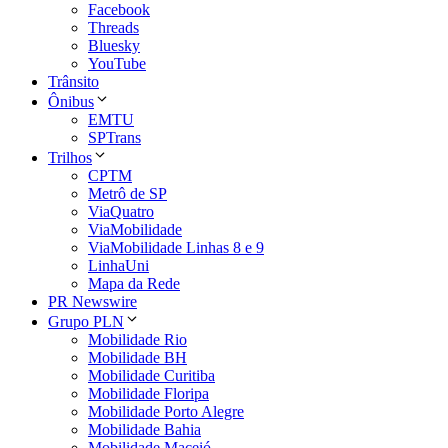
Facebook
Threads
Bluesky
YouTube
Trânsito
Ônibus
EMTU
SPTrans
Trilhos
CPTM
Metrô de SP
ViaQuatro
ViaMobilidade
ViaMobilidade Linhas 8 e 9
LinhaUni
Mapa da Rede
PR Newswire
Grupo PLN
Mobilidade Rio
Mobilidade BH
Mobilidade Curitiba
Mobilidade Floripa
Mobilidade Porto Alegre
Mobilidade Bahia
Mobilidade Maceió