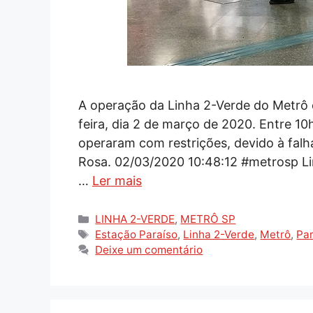
A operação da Linha 2-Verde do Metrô
feira, dia 2 de março de 2020. Entre 1
operaram com restrições, devido à fal
Rosa. 02/03/2020 10:48:12 #metrosp Li
…
Ler mais
Categorias
LINHA 2-VERDE
,
METRÔ SP
Tags
Estação Paraíso
,
Linha 2-Verde
,
Metrô
,
Pa
Deixe um comentário