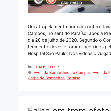
Um atropelamento por carro interditav
Campos, no sentido Paraíso, após a Pra
dia 28 de julho de 2020. Segundo o Co
ferimentos leves e foram socorridos pe
Hospital São Paulo. Nos vídeos divulga
Categorias
TRÂNSITO SP
Tags
Avenida Bernardino de Campos
,
Avenida P
Corpo de Bombeiros
,
Paraíso
Falha em trem afeta