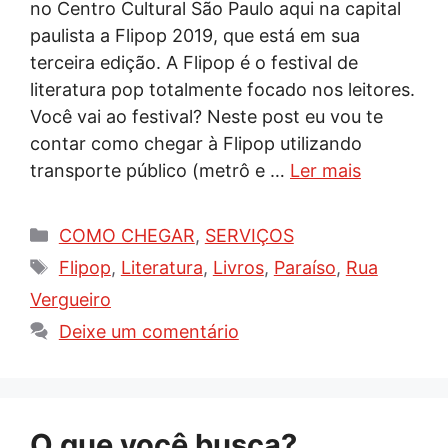
no Centro Cultural São Paulo aqui na capital
paulista a Flipop 2019, que está em sua
terceira edição. A Flipop é o festival de
literatura pop totalmente focado nos leitores.
Você vai ao festival? Neste post eu vou te
contar como chegar à Flipop utilizando
transporte público (metrô e …
Ler mais
Categorias
COMO CHEGAR
,
SERVIÇOS
Tags
Flipop
,
Literatura
,
Livros
,
Paraíso
,
Rua
Vergueiro
Deixe um comentário
O que você busca?