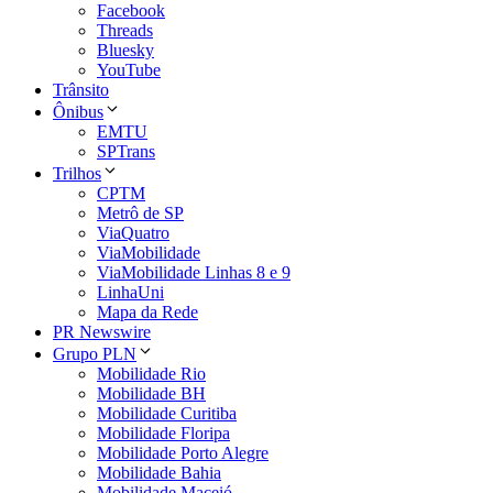
Facebook
Threads
Bluesky
YouTube
Trânsito
Ônibus
EMTU
SPTrans
Trilhos
CPTM
Metrô de SP
ViaQuatro
ViaMobilidade
ViaMobilidade Linhas 8 e 9
LinhaUni
Mapa da Rede
PR Newswire
Grupo PLN
Mobilidade Rio
Mobilidade BH
Mobilidade Curitiba
Mobilidade Floripa
Mobilidade Porto Alegre
Mobilidade Bahia
Mobilidade Maceió