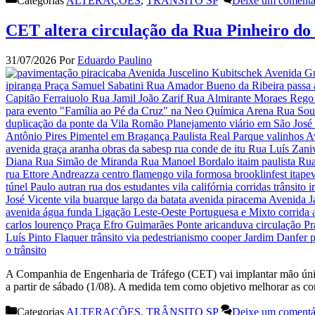
Categorias
ALTERAÇÕES
,
TRÂNSITO SP
Deixe um comentá
CET altera circulação da Rua Pinheiro d
31/07/2026
Por
Eduardo Paulino
A Companhia de Engenharia de Tráfego (CET) vai implantar mão única
a partir de sábado (1/08). A medida tem como objetivo melhorar as c
Categorias
ALTERAÇÕES
,
TRÂNSITO SP
Deixe um comentá