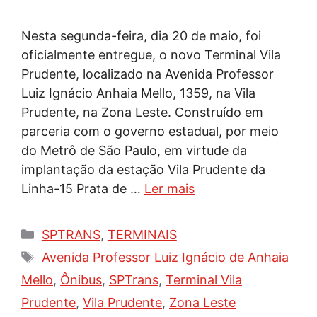
Nesta segunda-feira, dia 20 de maio, foi
oficialmente entregue, o novo Terminal Vila
Prudente, localizado na Avenida Professor
Luiz Ignácio Anhaia Mello, 1359, na Vila
Prudente, na Zona Leste. Construído em
parceria com o governo estadual, por meio
do Metrô de São Paulo, em virtude da
implantação da estação Vila Prudente da
Linha-15 Prata de …
Ler mais
Categorias
SPTRANS
,
TERMINAIS
Tags
Avenida Professor Luiz Ignácio de Anhaia
Mello
,
Ônibus
,
SPTrans
,
Terminal Vila
Prudente
,
Vila Prudente
,
Zona Leste