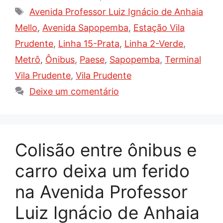
Tags
Avenida Professor Luiz Ignácio de Anhaia
Mello
,
Avenida Sapopemba
,
Estação Vila
Prudente
,
Linha 15-Prata
,
Linha 2-Verde
,
Metrô
,
Ônibus
,
Paese
,
Sapopemba
,
Terminal
Vila Prudente
,
Vila Prudente
Deixe um comentário
Colisão entre ônibus e
carro deixa um ferido
na Avenida Professor
Luiz Ignácio de Anhaia