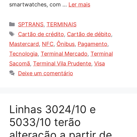
smartwatches, com …
Ler mais
Categorias
SPTRANS
,
TERMINAIS
Tags
Cartão de crédito
,
Cartão de débito
,
Mastercard
,
NFC
,
Ônibus
,
Pagamento
,
Tecnologia
,
Terminal Mercado
,
Terminal
Sacomã
,
Terminal Vila Prudente
,
Visa
Deixe um comentário
Linhas 3024/10 e
5033/10 terão
alteração a partir de