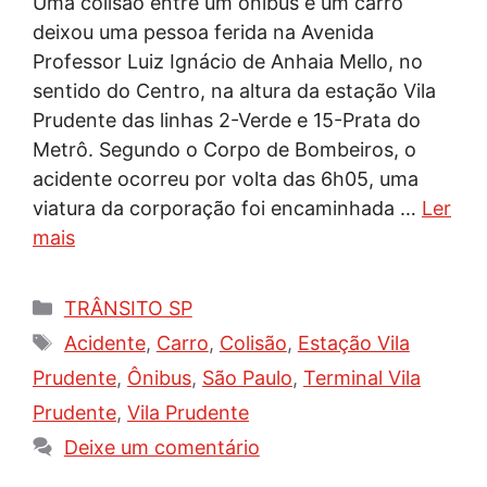
Uma colisão entre um ônibus e um carro
deixou uma pessoa ferida na Avenida
Professor Luiz Ignácio de Anhaia Mello, no
sentido do Centro, na altura da estação Vila
Prudente das linhas 2-Verde e 15-Prata do
Metrô. Segundo o Corpo de Bombeiros, o
acidente ocorreu por volta das 6h05, uma
viatura da corporação foi encaminhada …
Ler
mais
Categorias
TRÂNSITO SP
Tags
Acidente
,
Carro
,
Colisão
,
Estação Vila
Prudente
,
Ônibus
,
São Paulo
,
Terminal Vila
Prudente
,
Vila Prudente
Deixe um comentário