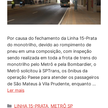
Por causa do fechamento da Linha 15-Prata
do monotrilho, devido ao rompimento de
pneu em uma composição, com inspeção
sendo realizada em toda a frota de trens do
monotrilho pelo Metrô e pela Bombardier, o
Metrô solicitou à SPTrans, os ônibus da
operação Paese para atender os passageiros
de São Mateus à Vila Prudente, enquanto …
Ler mais
Categorias
LINHA 15-PRATA
,
METRÔ SP