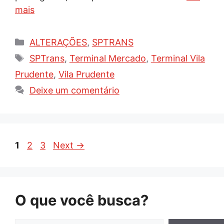
mais
Categorias
ALTERAÇÕES
,
SPTRANS
Tags
SPTrans
,
Terminal Mercado
,
Terminal Vila
Prudente
,
Vila Prudente
Deixe um comentário
Page
Page
Page
1
2
3
Next
→
O que você busca?