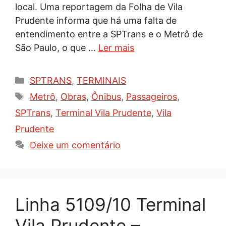
local. Uma reportagem da Folha de Vila
Prudente informa que há uma falta de
entendimento entre a SPTrans e o Metrô de
São Paulo, o que …
Ler mais
Categorias
SPTRANS
,
TERMINAIS
Tags
Metrô
,
Obras
,
Ônibus
,
Passageiros
,
SPTrans
,
Terminal Vila Prudente
,
Vila
Prudente
Deixe um comentário
Linha 5109/10 Terminal
Vila Prudente –