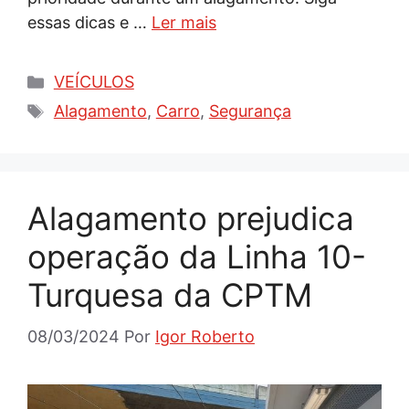
essas dicas e …
Ler mais
Categorias
VEÍCULOS
Tags
Alagamento
,
Carro
,
Segurança
Alagamento prejudica
operação da Linha 10-
Turquesa da CPTM
08/03/2024
Por
Igor Roberto