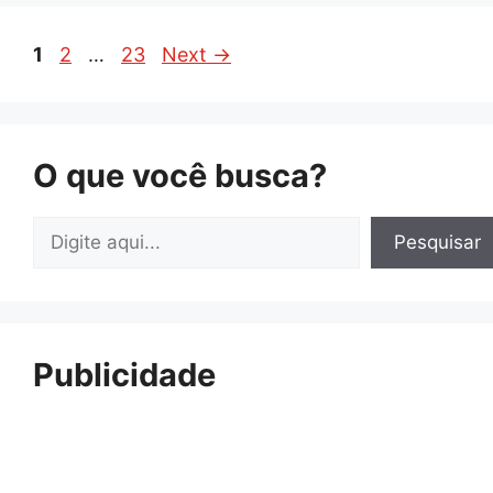
Page
Page
Page
1
2
…
23
Next
→
O que você busca?
Pesquisar
Pesquisar
Publicidade