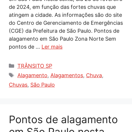
de 2024, em função das fortes chuvas que
atingem a cidade. As informações são do site
do Centro de Gerenciamento de Emergências
(CGE) da Prefeitura de São Paulo. Pontos de
alagamento em São Paulo Zona Norte Sem
pontos de …
Ler mais
Categorias
TRÂNSITO SP
Tags
Alagamento
,
Alagamentos
,
Chuva
,
Chuvas
,
São Paulo
Pontos de alagamento
em São Paulo nesta