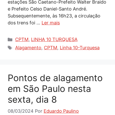
estações São Caetano-Prefeito Walter Braido
e Prefeito Celso Daniel-Santo André.
Subsequentemente, às 16h23, a circulação
dos trens foi …
Ler mais
Categorias
CPTM
,
LINHA 10 TURQUESA
Tags
Alagamento
,
CPTM
,
Linha 10-Turquesa
Pontos de alagamento
em São Paulo nesta
sexta, dia 8
08/03/2024
Por
Eduardo Paulino