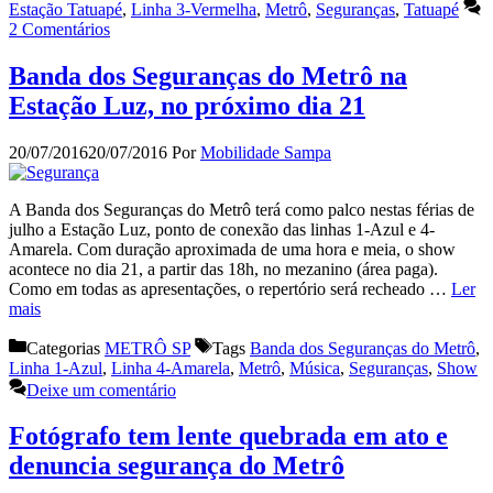
Estação Tatuapé
,
Linha 3-Vermelha
,
Metrô
,
Seguranças
,
Tatuapé
2 Comentários
Banda dos Seguranças do Metrô na
Estação Luz, no próximo dia 21
20/07/2016
20/07/2016
Por
Mobilidade Sampa
A Banda dos Seguranças do Metrô terá como palco nestas férias de
julho a Estação Luz, ponto de conexão das linhas 1-Azul e 4-
Amarela. Com duração aproximada de uma hora e meia, o show
acontece no dia 21, a partir das 18h, no mezanino (área paga).
Como em todas as apresentações, o repertório será recheado …
Ler
mais
Categorias
METRÔ SP
Tags
Banda dos Seguranças do Metrô
,
Linha 1-Azul
,
Linha 4-Amarela
,
Metrô
,
Música
,
Seguranças
,
Show
Deixe um comentário
Fotógrafo tem lente quebrada em ato e
denuncia segurança do Metrô