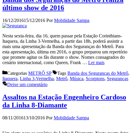
último show de 2016
16/12/2016
15/12/2016
Por
Mobilidade Sampa
Nesta sexta-feira, dia 16, quem passar pela Estação Corinthians-
Itaquera, da Linha 3-Vermelha, a partir das 18h, poderá assistir a
mais uma apresentação da Banda dos Seguranças do Metrô. Para
esta apresentação, última em 2016, o grupo preparou um repertório
que promete agitar os fãs durante o show. Nomes consagrados do
cenário internacional, como Queen, Frank …
Ler mais
Categorias
METRÔ SP
Tags
Banda dos Seguranças do Metrô
,
Itaquera
,
Linha 3-Vermelha
,
Metrô
,
Música
,
Scorpions
,
Seguranças
Deixe um comentário
Assaltos na Estação Engenheiro Cardoso
da Linha 8-Diamante
08/11/2016
13/10/2016
Por
Mobilidade Sampa