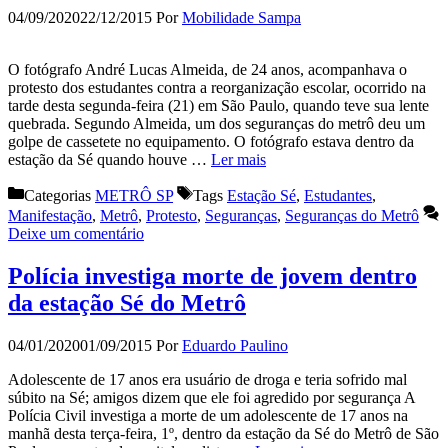
04/09/2020
22/12/2015
Por
Mobilidade Sampa
O fotógrafo André Lucas Almeida, de 24 anos, acompanhava o
protesto dos estudantes contra a reorganização escolar, ocorrido na
tarde desta segunda-feira (21) em São Paulo, quando teve sua lente
quebrada. Segundo Almeida, um dos seguranças do metrô deu um
golpe de cassetete no equipamento. O fotógrafo estava dentro da
estação da Sé quando houve …
Ler mais
Categorias
METRÔ SP
Tags
Estação Sé
,
Estudantes
,
Manifestação
,
Metrô
,
Protesto
,
Seguranças
,
Seguranças do Metrô
Deixe um comentário
Polícia investiga morte de jovem dentro
da estação Sé do Metrô
04/01/2020
01/09/2015
Por
Eduardo Paulino
Adolescente de 17 anos era usuário de droga e teria sofrido mal
súbito na Sé; amigos dizem que ele foi agredido por segurança A
Polícia Civil investiga a morte de um adolescente de 17 anos na
manhã desta terça-feira, 1º, dentro da estação da Sé do Metrô de São