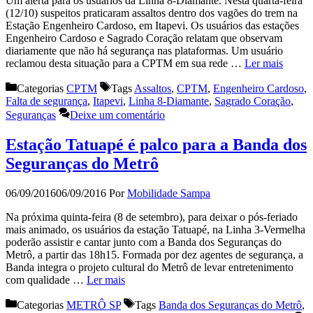
Um alerta para os usuários da Linha 8-Diamante. Nesta quarta-feira
(12/10) suspeitos praticaram assaltos dentro dos vagões do trem na
Estação Engenheiro Cardoso, em Itapevi. Os usuários das estações
Engenheiro Cardoso e Sagrado Coração relatam que observam
diariamente que não há segurança nas plataformas. Um usuário
reclamou desta situação para a CPTM em sua rede …
Ler mais
Categorias
CPTM
Tags
Assaltos
,
CPTM
,
Engenheiro Cardoso
,
Falta de segurança
,
Itapevi
,
Linha 8-Diamante
,
Sagrado Coração
,
Seguranças
Deixe um comentário
Estação Tatuapé é palco para a Banda dos
Seguranças do Metrô
06/09/2016
06/09/2016
Por
Mobilidade Sampa
Na próxima quinta-feira (8 de setembro), para deixar o pós-feriado
mais animado, os usuários da estação Tatuapé, na Linha 3-Vermelha
poderão assistir e cantar junto com a Banda dos Seguranças do
Metrô, a partir das 18h15. Formada por dez agentes de segurança, a
Banda integra o projeto cultural do Metrô de levar entretenimento
com qualidade …
Ler mais
Categorias
METRÔ SP
Tags
Banda dos Seguranças do Metrô
,