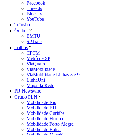
Facebook
Threads
Bluesky
YouTube
Trânsito
Ônibus
EMTU
SPTrans
Trilhos
CPTM
Metrô de SP
ViaQuatro
ViaMobilidade
ViaMobilidade Linhas 8 e 9
LinhaUni
Mapa da Rede
PR Newswire
Grupo PLN
Mobilidade Rio
Mobilidade BH
Mobilidade Curitiba
Mobilidade Floripa
Mobilidade Porto Alegre
Mobilidade Bahia
Mobilidade Maceió