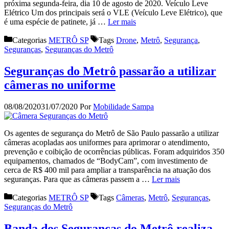
próxima segunda-feira, dia 10 de agosto de 2020. Veículo Leve
Elétrico Um dos principais será o VLE (Veículo Leve Elétrico), que
é uma espécie de patinete, já …
Ler mais
Categorias
METRÔ SP
Tags
Drone
,
Metrô
,
Segurança
,
Seguranças
,
Seguranças do Metrô
Seguranças do Metrô passarão a utilizar
câmeras no uniforme
08/08/2020
31/07/2020
Por
Mobilidade Sampa
Os agentes de segurança do Metrô de São Paulo passarão a utilizar
câmeras acopladas aos uniformes para aprimorar o atendimento,
prevenção e coibição de ocorrências públicas. Foram adquiridos 350
equipamentos, chamados de “BodyCam”, com investimento de
cerca de R$ 400 mil para ampliar a transparência na atuação dos
seguranças. Para que as câmeras passem a …
Ler mais
Categorias
METRÔ SP
Tags
Câmeras
,
Metrô
,
Seguranças
,
Seguranças do Metrô
Banda dos Seguranças do Metrô realiza