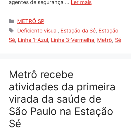
agentes de segurança …
Ler mais
Categorias
METRÔ SP
Tags
Deficiente visual
,
Estação da Sé
,
Estação
Sé
,
Linha 1-Azul
,
Linha 3-Vermelha
,
Metrô
,
Sé
Metrô recebe
atividades da primeira
virada da saúde de
São Paulo na Estação
Sé