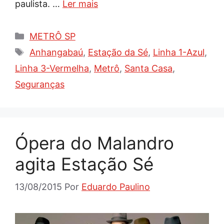
paulista. …
Ler mais
Categorias
METRÔ SP
Tags
Anhangabaú
,
Estação da Sé
,
Linha 1-Azul
,
Linha 3-Vermelha
,
Metrô
,
Santa Casa
,
Seguranças
Ópera do Malandro
agita Estação Sé
13/08/2015
Por
Eduardo Paulino