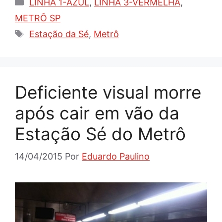
Categorias
LINHA 1-AZUL
,
LINHA 3-VERMELHA
,
METRÔ SP
Tags
Estação da Sé
,
Metrô
Deficiente visual morre
após cair em vão da
Estação Sé do Metrô
14/04/2015
Por
Eduardo Paulino