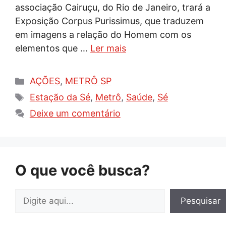
associação Cairuçu, do Rio de Janeiro, trará a
Exposição Corpus Purissimus, que traduzem
em imagens a relação do Homem com os
elementos que …
Ler mais
Categorias
AÇÕES
,
METRÔ SP
Tags
Estação da Sé
,
Metrô
,
Saúde
,
Sé
Deixe um comentário
O que você busca?
Pesquisar
Pesquisar