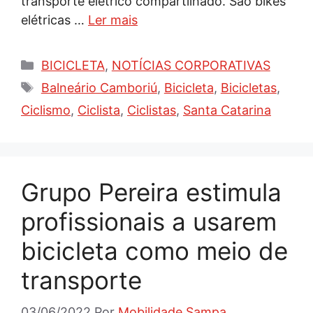
transporte elétrico compartilhado. São bikes
elétricas …
Ler mais
Categorias
BICICLETA
,
NOTÍCIAS CORPORATIVAS
Tags
Balneário Camboriú
,
Bicicleta
,
Bicicletas
,
Ciclismo
,
Ciclista
,
Ciclistas
,
Santa Catarina
Grupo Pereira estimula
profissionais a usarem
bicicleta como meio de
transporte
03/06/2022
Por
Mobilidade Sampa