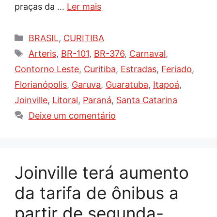
praças da …
Ler mais
Categorias
BRASIL
,
CURITIBA
Tags
Arteris
,
BR-101
,
BR-376
,
Carnaval
,
Contorno Leste
,
Curitiba
,
Estradas
,
Feriado
,
Florianópolis
,
Garuva
,
Guaratuba
,
Itapoá
,
Joinville
,
Litoral
,
Paraná
,
Santa Catarina
Deixe um comentário
Joinville terá aumento
da tarifa de ônibus a
partir de segunda-