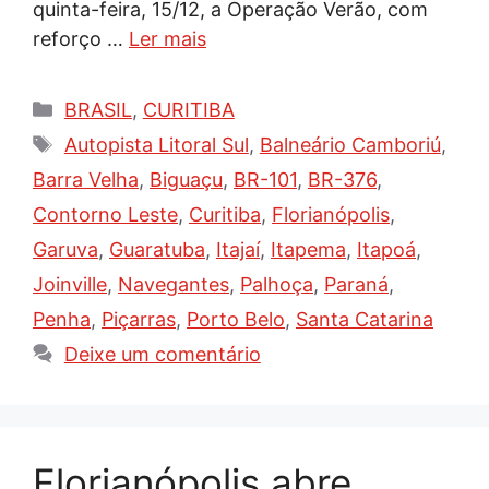
quinta-feira, 15/12, a Operação Verão, com
reforço …
Ler mais
Categorias
BRASIL
,
CURITIBA
Tags
Autopista Litoral Sul
,
Balneário Camboriú
,
Barra Velha
,
Biguaçu
,
BR-101
,
BR-376
,
Contorno Leste
,
Curitiba
,
Florianópolis
,
Garuva
,
Guaratuba
,
Itajaí
,
Itapema
,
Itapoá
,
Joinville
,
Navegantes
,
Palhoça
,
Paraná
,
Penha
,
Piçarras
,
Porto Belo
,
Santa Catarina
Deixe um comentário
Florianópolis abre