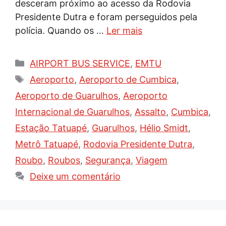
desceram próximo ao acesso da Rodovia
Presidente Dutra e foram perseguidos pela
polícia. Quando os …
Ler mais
Categorias
AIRPORT BUS SERVICE
,
EMTU
Tags
Aeroporto
,
Aeroporto de Cumbica
,
Aeroporto de Guarulhos
,
Aeroporto
Internacional de Guarulhos
,
Assalto
,
Cumbica
,
Estação Tatuapé
,
Guarulhos
,
Hélio Smidt
,
Metrô Tatuapé
,
Rodovia Presidente Dutra
,
Roubo
,
Roubos
,
Segurança
,
Viagem
Deixe um comentário