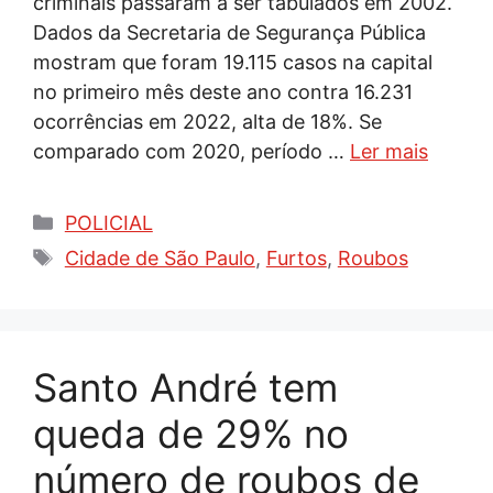
criminais passaram a ser tabulados em 2002.
Dados da Secretaria de Segurança Pública
mostram que foram 19.115 casos na capital
no primeiro mês deste ano contra 16.231
ocorrências em 2022, alta de 18%. Se
comparado com 2020, período …
Ler mais
Categorias
POLICIAL
Tags
Cidade de São Paulo
,
Furtos
,
Roubos
Santo André tem
queda de 29% no
número de roubos de