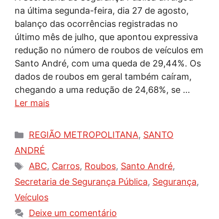
na última segunda-feira, dia 27 de agosto,
balanço das ocorrências registradas no
último mês de julho, que apontou expressiva
redução no número de roubos de veículos em
Santo André, com uma queda de 29,44%. Os
dados de roubos em geral também caíram,
chegando a uma redução de 24,68%, se …
Ler mais
Categorias
REGIÃO METROPOLITANA
,
SANTO
ANDRÉ
Tags
ABC
,
Carros
,
Roubos
,
Santo André
,
Secretaria de Segurança Pública
,
Segurança
,
Veículos
Deixe um comentário