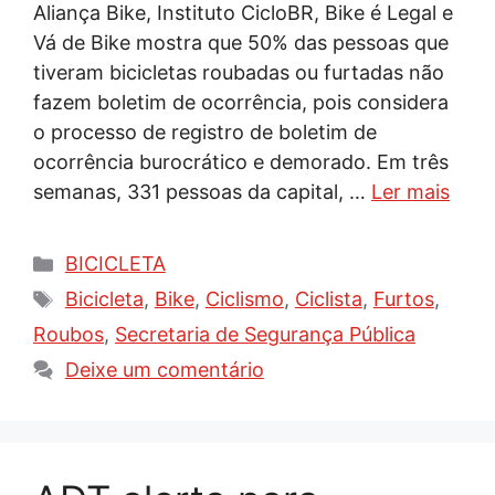
Aliança Bike, Instituto CicloBR, Bike é Legal e
Vá de Bike mostra que 50% das pessoas que
tiveram bicicletas roubadas ou furtadas não
fazem boletim de ocorrência, pois considera
o processo de registro de boletim de
ocorrência burocrático e demorado. Em três
semanas, 331 pessoas da capital, …
Ler mais
Categorias
BICICLETA
Tags
Bicicleta
,
Bike
,
Ciclismo
,
Ciclista
,
Furtos
,
Roubos
,
Secretaria de Segurança Pública
Deixe um comentário