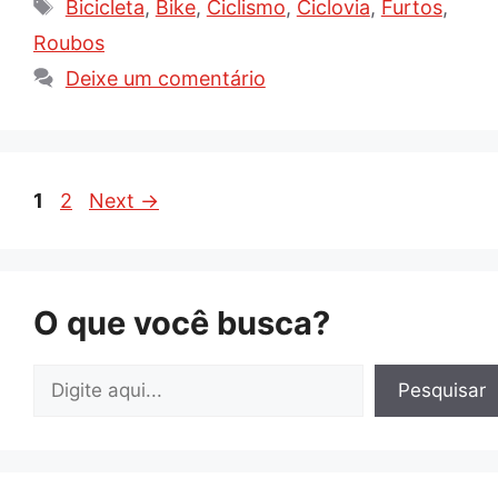
Tags
Bicicleta
,
Bike
,
Ciclismo
,
Ciclovia
,
Furtos
,
Roubos
Deixe um comentário
Page
Page
1
2
Next
→
O que você busca?
Pesquisar
Pesquisar