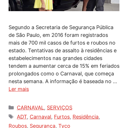
Segundo a Secretaria de Segurança Pública
de São Paulo, em 2016 foram registrados
mais de 700 mil casos de furtos e roubos no
estado. Tentativas de assalto à residências e
estabelecimentos nas grandes cidades
tendem a aumentar cerca de 15% em feriados
prolongados como o Carnaval, que começa
nesta semana. A informação é baseada no …
Ler mais
Categorias
CARNAVAL
,
SERVIÇOS
Tags
ADT
,
Carnaval
,
Furtos
,
Residência
,
Roubos
,
Segurança
,
Tyco