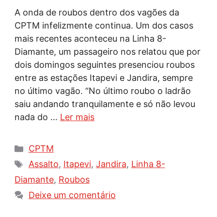
A onda de roubos dentro dos vagões da
CPTM infelizmente continua. Um dos casos
mais recentes aconteceu na Linha 8-
Diamante, um passageiro nos relatou que por
dois domingos seguintes presenciou roubos
entre as estações Itapevi e Jandira, sempre
no último vagão. “No último roubo o ladrão
saiu andando tranquilamente e só não levou
nada do …
Ler mais
Categorias
CPTM
Tags
Assalto
,
Itapevi
,
Jandira
,
Linha 8-
Diamante
,
Roubos
Deixe um comentário