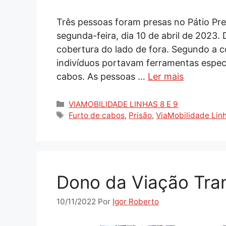
Três pessoas foram presas no Pátio Pr
segunda-feira, dia 10 de abril de 2023.
cobertura do lado de fora. Segundo a c
indivíduos portavam ferramentas especí
cabos. As pessoas …
Ler mais
Categorias
VIAMOBILIDADE LINHAS 8 E 9
Tags
Furto de cabos
,
Prisão
,
ViaMobilidade Linh
Dono da Viação Tran
10/11/2022
Por
Igor Roberto