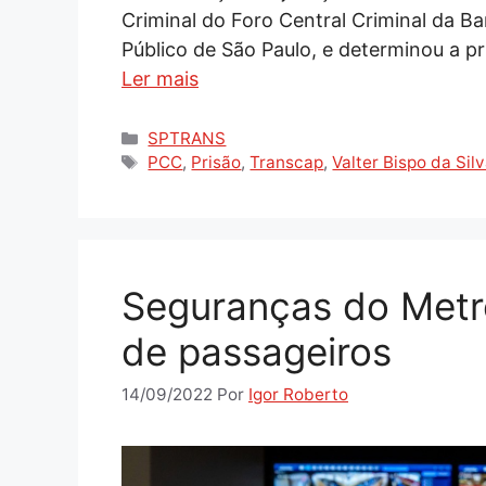
Criminal do Foro Central Criminal da B
Público de São Paulo, e determinou a p
Ler mais
Categorias
SPTRANS
Tags
PCC
,
Prisão
,
Transcap
,
Valter Bispo da Sil
Seguranças do Metr
de passageiros
14/09/2022
Por
Igor Roberto