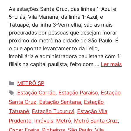
As estações Santa Cruz, das linhas 1-Azul e
5-Lilás, Vila Mariana, da linha 1-Azul, e
Tatuapé, da linha 3-Vermelha, são as mais
procuradas por pessoas que desejam morar
próximo do metrô na cidade de São Paulo. É
o que aponta levantamento da Lello,
imobiliária e administradora paulistana com 11
filiais na capital paulista, feito com …
Ler mais
Categorias
METRÔ SP
Tags
Estação Carrão
,
Estação Paraíso
,
Estação
Santa Cruz
,
Estação Santana
,
Estação
Tatuapé
,
Estação Tucuruvi
,
Estação Vila
Prudente
,
Imóveis
,
Metrô
,
Metrô Santa Cruz
,
Oscar Freire
,
Pinheiros
,
São Paulo
,
Vila