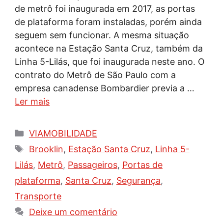
de metrô foi inaugurada em 2017, as portas
de plataforma foram instaladas, porém ainda
seguem sem funcionar. A mesma situação
acontece na Estação Santa Cruz, também da
Linha 5-Lilás, que foi inaugurada neste ano. O
contrato do Metrô de São Paulo com a
empresa canadense Bombardier previa a …
Ler mais
Categorias
VIAMOBILIDADE
Tags
Brooklin
,
Estação Santa Cruz
,
Linha 5-
Lilás
,
Metrô
,
Passageiros
,
Portas de
plataforma
,
Santa Cruz
,
Segurança
,
Transporte
Deixe um comentário