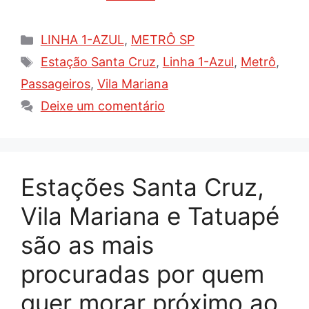
Categorias
LINHA 1-AZUL
,
METRÔ SP
Tags
Estação Santa Cruz
,
Linha 1-Azul
,
Metrô
,
Passageiros
,
Vila Mariana
Deixe um comentário
Estações Santa Cruz,
Vila Mariana e Tatuapé
são as mais
procuradas por quem
quer morar próximo ao