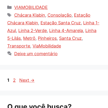
Categorias
VIAMOBILIDADE
Tags
Chácara Klabin
,
Consolação
,
Estação
Chácara Klabin
,
Estação Santa Cruz
,
Linha 1-
Azul
,
Linha 2-Verde
,
Linha 4-Amarela
,
Linha
5-Lilás
,
Metrô
,
Pinheiros
,
Santa Cruz
,
Transporte
,
ViaMobilidade
Deixe um comentário
Page
Page
1
2
Next
→
O que você busca?