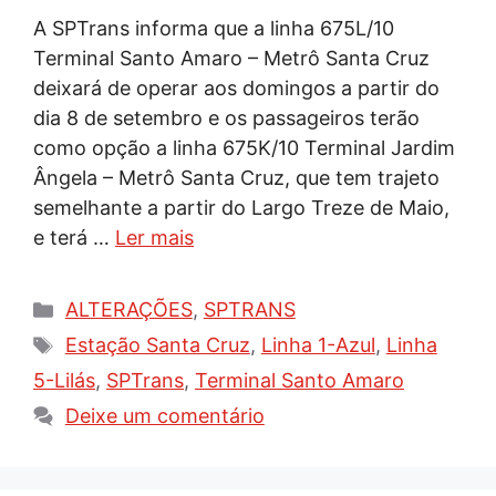
A SPTrans informa que a linha 675L/10
Terminal Santo Amaro – Metrô Santa Cruz
deixará de operar aos domingos a partir do
dia 8 de setembro e os passageiros terão
como opção a linha 675K/10 Terminal Jardim
Ângela – Metrô Santa Cruz, que tem trajeto
semelhante a partir do Largo Treze de Maio,
e terá …
Ler mais
Categorias
ALTERAÇÕES
,
SPTRANS
Tags
Estação Santa Cruz
,
Linha 1-Azul
,
Linha
5-Lilás
,
SPTrans
,
Terminal Santo Amaro
Deixe um comentário