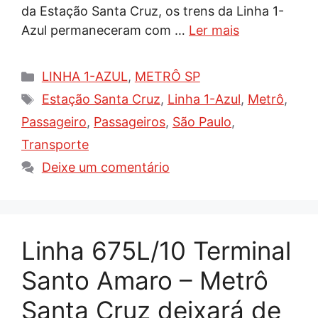
da Estação Santa Cruz, os trens da Linha 1-
Azul permaneceram com …
Ler mais
Categorias
LINHA 1-AZUL
,
METRÔ SP
Tags
Estação Santa Cruz
,
Linha 1-Azul
,
Metrô
,
Passageiro
,
Passageiros
,
São Paulo
,
Transporte
Deixe um comentário
Linha 675L/10 Terminal
Santo Amaro – Metrô
Santa Cruz deixará de