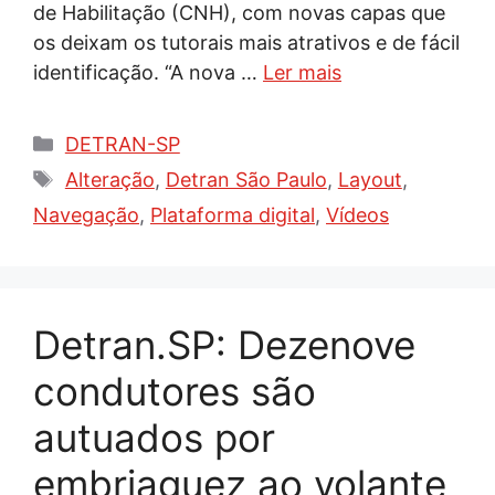
de Habilitação (CNH), com novas capas que
os deixam os tutorais mais atrativos e de fácil
identificação. “A nova …
Ler mais
Categorias
DETRAN-SP
Tags
Alteração
,
Detran São Paulo
,
Layout
,
Navegação
,
Plataforma digital
,
Vídeos
Detran.SP: Dezenove
condutores são
autuados por
embriaguez ao volante