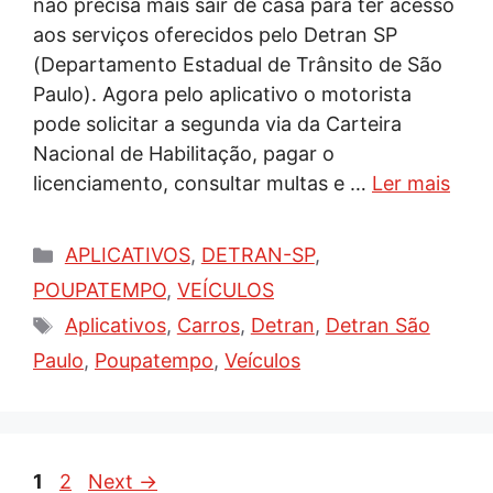
não precisa mais sair de casa para ter acesso
aos serviços oferecidos pelo Detran SP
(Departamento Estadual de Trânsito de São
Paulo). Agora pelo aplicativo o motorista
pode solicitar a segunda via da Carteira
Nacional de Habilitação, pagar o
licenciamento, consultar multas e …
Ler mais
Categorias
APLICATIVOS
,
DETRAN-SP
,
POUPATEMPO
,
VEÍCULOS
Tags
Aplicativos
,
Carros
,
Detran
,
Detran São
Paulo
,
Poupatempo
,
Veículos
Page
Page
1
2
Next
→