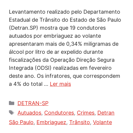
Levantamento realizado pelo Departamento
Estadual de Trânsito do Estado de São Paulo
(Detran.SP) mostra que 19 condutores
autuados por embriaguez ao volante
apresentaram mais de 0,34% miligramas de
álcool por litro de ar expelido durante
fiscalizações da Operação Direção Segura
Integrada (ODSI) realizadas em fevereiro
deste ano. Os infratores, que correspondem
a 4% do total …
Ler mais
Categorias
DETRAN-SP
Tags
Autuados
,
Condutores
,
Crimes
,
Detran
São Paulo
,
Embriaguez
,
Trânsito
,
Volante