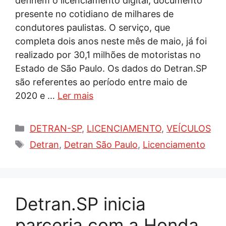
definem o licenciamento digital, documento
presente no cotidiano de milhares de
condutores paulistas. O serviço, que
completa dois anos neste mês de maio, já foi
realizado por 30,1 milhões de motoristas no
Estado de São Paulo. Os dados do Detran.SP
são referentes ao período entre maio de
2020 e …
Ler mais
Categorias
DETRAN-SP
,
LICENCIAMENTO
,
VEÍCULOS
Tags
Detran
,
Detran São Paulo
,
Licenciamento
Detran.SP inicia
parceria com a Honda