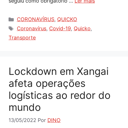
seguiu como obrigatório …
Ler mais
Categorias
CORONAVÍRUS
,
QUICKO
Tags
Coronavírus
,
Covid-19
,
Quicko
,
Transporte
Lockdown em Xangai
afeta operações
logísticas ao redor do
mundo
13/05/2022
Por
DINO