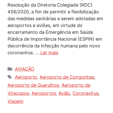
Resolução da Diretoria Colegiada (RDC)
456/2020, a fim de permitir a flexibilização
das medidas sanitárias a serem adotadas em
aeroportos e aviões, em virtude do
encerramento da Emergência em Saúde
Pública de Importância Nacional (ESPIN) em
decorrência da infecção humana pelo novo
coronavírus. …
Ler mais
Categorias
AVIAÇÃO
Tags
Aeroporto
,
Aeroporto de Congonhas
,
Aeroporto de Guarulhos
,
Aeroporto de
Viracopos
,
Aeroportos
,
Avião
,
Coronavírus
,
Viagem