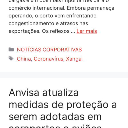
cargas e um dos mais importantes para o
comércio internacional. Embora permaneça
operando, o porto vem enfrentando
congestionamento e atrasos nas
exportações. Os reflexos …
Ler mais
Categorias
NOTÍCIAS CORPORATIVAS
Tags
China
,
Coronavírus
,
Xangai
Anvisa atualiza
medidas de proteção a
serem adotadas em