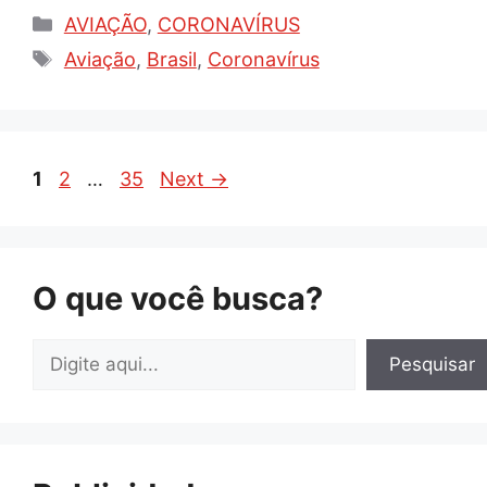
Categorias
AVIAÇÃO
,
CORONAVÍRUS
Tags
Aviação
,
Brasil
,
Coronavírus
Page
Page
Page
1
2
…
35
Next
→
O que você busca?
Pesquisar
Pesquisar