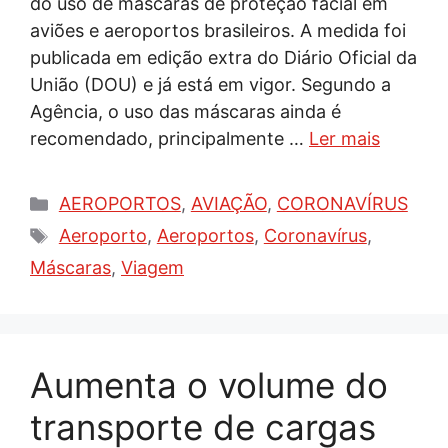
do uso de máscaras de proteção facial em
aviões e aeroportos brasileiros. A medida foi
publicada em edição extra do Diário Oficial da
União (DOU) e já está em vigor. Segundo a
Agência, o uso das máscaras ainda é
recomendado, principalmente …
Ler mais
Categorias
AEROPORTOS
,
AVIAÇÃO
,
CORONAVÍRUS
Tags
Aeroporto
,
Aeroportos
,
Coronavírus
,
Máscaras
,
Viagem
Aumenta o volume do
transporte de cargas