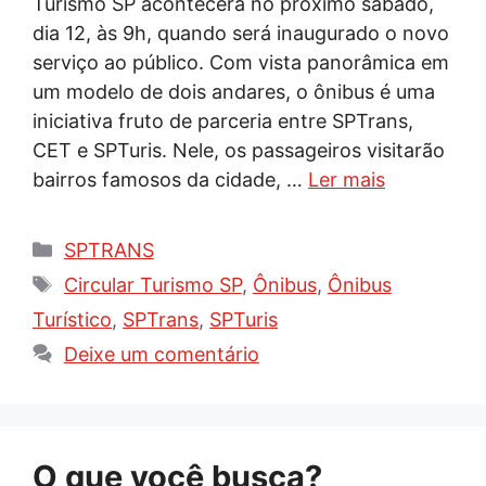
Turismo SP acontecerá no próximo sábado,
dia 12, às 9h, quando será inaugurado o novo
serviço ao público. Com vista panorâmica em
um modelo de dois andares, o ônibus é uma
iniciativa fruto de parceria entre SPTrans,
CET e SPTuris. Nele, os passageiros visitarão
bairros famosos da cidade, …
Ler mais
Categorias
SPTRANS
Tags
Circular Turismo SP
,
Ônibus
,
Ônibus
Turístico
,
SPTrans
,
SPTuris
Deixe um comentário
O que você busca?