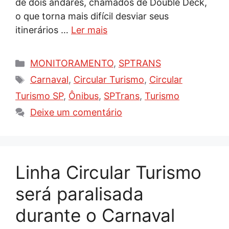
de dois andares, chamados de Double Deck,
o que torna mais difícil desviar seus
itinerários …
Ler mais
Categorias
MONITORAMENTO
,
SPTRANS
Tags
Carnaval
,
Circular Turismo
,
Circular
Turismo SP
,
Ônibus
,
SPTrans
,
Turismo
Deixe um comentário
Linha Circular Turismo
será paralisada
durante o Carnaval