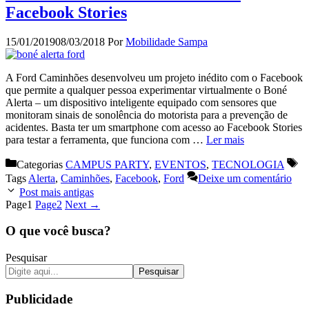
Facebook Stories
15/01/2019
08/03/2018
Por
Mobilidade Sampa
A Ford Caminhões desenvolveu um projeto inédito com o Facebook
que permite a qualquer pessoa experimentar virtualmente o Boné
Alerta – um dispositivo inteligente equipado com sensores que
monitoram sinais de sonolência do motorista para a prevenção de
acidentes. Basta ter um smartphone com acesso ao Facebook Stories
para testar a ferramenta, que funciona com …
Ler mais
Categorias
CAMPUS PARTY
,
EVENTOS
,
TECNOLOGIA
Tags
Alerta
,
Caminhões
,
Facebook
,
Ford
Deixe um comentário
Post mais antigas
Page
1
Page
2
Next
→
O que você busca?
Pesquisar
Pesquisar
Publicidade