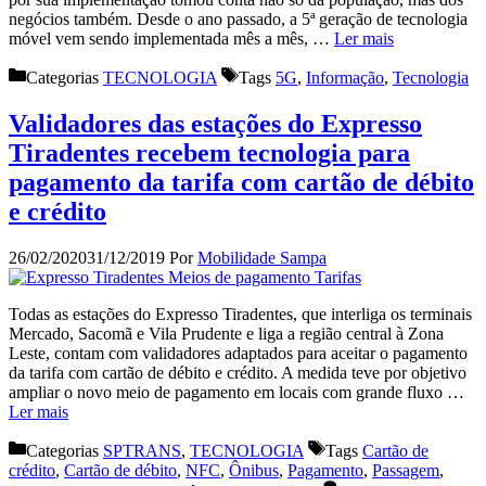
negócios também. Desde o ano passado, a 5ª geração de tecnologia
móvel vem sendo implementada mês a mês, …
Ler mais
Categorias
TECNOLOGIA
Tags
5G
,
Informação
,
Tecnologia
Validadores das estações do Expresso
Tiradentes recebem tecnologia para
pagamento da tarifa com cartão de débito
e crédito
26/02/2020
31/12/2019
Por
Mobilidade Sampa
Todas as estações do Expresso Tiradentes, que interliga os terminais
Mercado, Sacomã e Vila Prudente e liga a região central à Zona
Leste, contam com validadores adaptados para aceitar o pagamento
da tarifa com cartão de débito e crédito. A medida teve por objetivo
ampliar o novo meio de pagamento em locais com grande fluxo …
Ler mais
Categorias
SPTRANS
,
TECNOLOGIA
Tags
Cartão de
crédito
,
Cartão de débito
,
NFC
,
Ônibus
,
Pagamento
,
Passagem
,