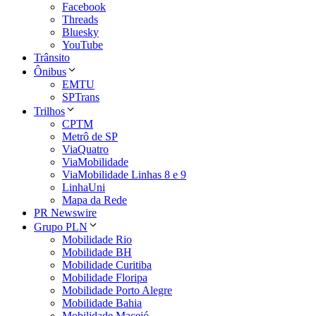
Facebook
Threads
Bluesky
YouTube
Trânsito
Ônibus
EMTU
SPTrans
Trilhos
CPTM
Metrô de SP
ViaQuatro
ViaMobilidade
ViaMobilidade Linhas 8 e 9
LinhaUni
Mapa da Rede
PR Newswire
Grupo PLN
Mobilidade Rio
Mobilidade BH
Mobilidade Curitiba
Mobilidade Floripa
Mobilidade Porto Alegre
Mobilidade Bahia
Mobilidade Maceió