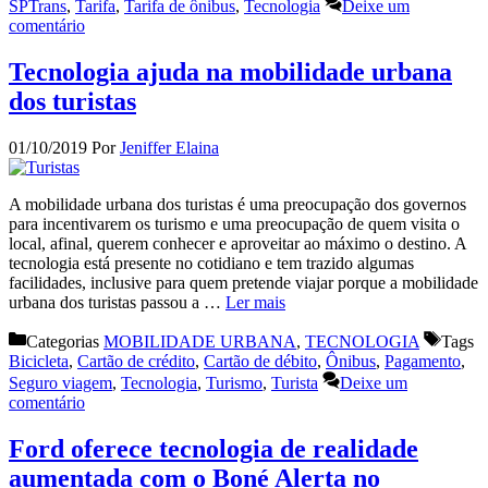
SPTrans
,
Tarifa
,
Tarifa de ônibus
,
Tecnologia
Deixe um
comentário
Tecnologia ajuda na mobilidade urbana
dos turistas
01/10/2019
Por
Jeniffer Elaina
A mobilidade urbana dos turistas é uma preocupação dos governos
para incentivarem os turismo e uma preocupação de quem visita o
local, afinal, querem conhecer e aproveitar ao máximo o destino. A
tecnologia está presente no cotidiano e tem trazido algumas
facilidades, inclusive para quem pretende viajar porque a mobilidade
urbana dos turistas passou a …
Ler mais
Categorias
MOBILIDADE URBANA
,
TECNOLOGIA
Tags
Bicicleta
,
Cartão de crédito
,
Cartão de débito
,
Ônibus
,
Pagamento
,
Seguro viagem
,
Tecnologia
,
Turismo
,
Turista
Deixe um
comentário
Ford oferece tecnologia de realidade
aumentada com o Boné Alerta no