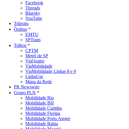
Facebook
Threads
Bluesky
YouTube
Trânsito
Ônibus
EMTU
SPTrans
Trilhos
CPTM
Metrô de SP
ViaQuatro
ViaMobilidade
ViaMobilidade Linhas 8 e 9
LinhaUni
Mapa da Rede
PR Newswire
Grupo PLN
Mobilidade Rio
Mobilidade BH
Mobilidade Curitiba
Mobilidade Floripa
Mobilidade Porto Alegre
Mobilidade Bahia
Mobilidade Maceió