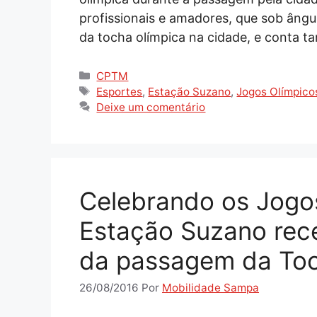
profissionais e amadores, que sob âng
da tocha olímpica na cidade, e conta
Categorias
CPTM
Tags
Esportes
,
Estação Suzano
,
Jogos Olímpico
Deixe um comentário
Celebrando os Jogos
Estação Suzano rece
da passagem da Toc
26/08/2016
Por
Mobilidade Sampa