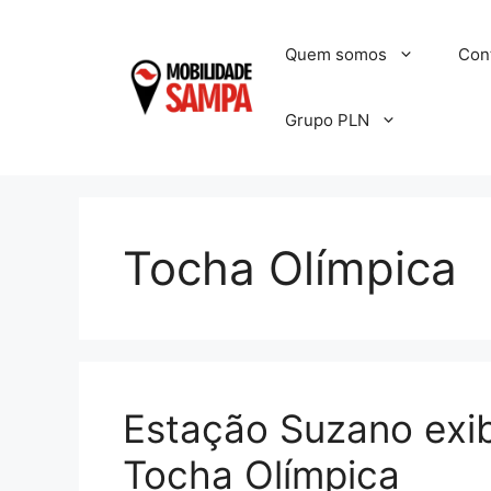
Pular
para
Quem somos
Con
o
conteúdo
Grupo PLN
Tocha Olímpica
Estação Suzano exib
Tocha Olímpica