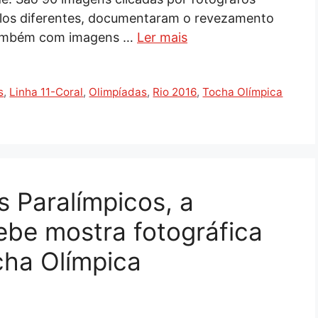
ulos diferentes, documentaram o revezamento
 também com imagens …
Ler mais
s
,
Linha 11-Coral
,
Olimpíadas
,
Rio 2016
,
Tocha Olímpica
 Paralímpicos, a
be mostra fotográfica
ha Olímpica