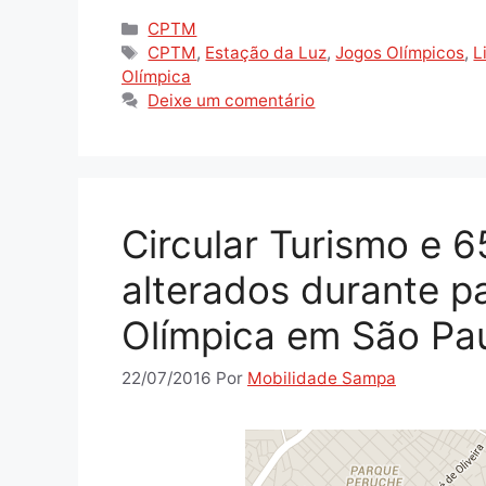
Categorias
CPTM
Tags
CPTM
,
Estação da Luz
,
Jogos Olímpicos
,
L
Olímpica
Deixe um comentário
Circular Turismo e 6
alterados durante 
Olímpica em São Pa
22/07/2016
Por
Mobilidade Sampa