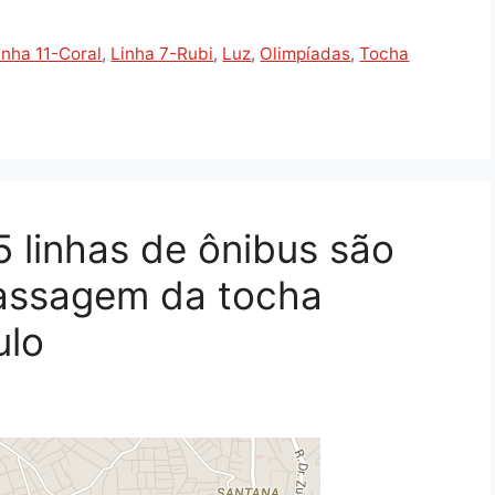
inha 11-Coral
,
Linha 7-Rubi
,
Luz
,
Olimpíadas
,
Tocha
5 linhas de ônibus são
passagem da tocha
ulo