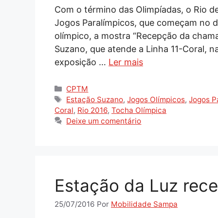
Com o término das Olimpíadas, o Rio de
Jogos Paralímpicos, que começam no di
olímpico, a mostra “Recepção da cham
Suzano, que atende a Linha 11-Coral, na
exposição …
Ler mais
Categorias
CPTM
Tags
Estação Suzano
,
Jogos Olímpicos
,
Jogos P
Coral
,
Rio 2016
,
Tocha Olímpica
Deixe um comentário
Estação da Luz rece
25/07/2016
Por
Mobilidade Sampa