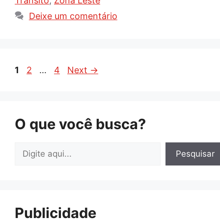
Trânsito
,
Zona Leste
Deixe um comentário
Page
Page
Page
1
2
…
4
Next
→
O que você busca?
Pesquisar
Pesquisar
Publicidade