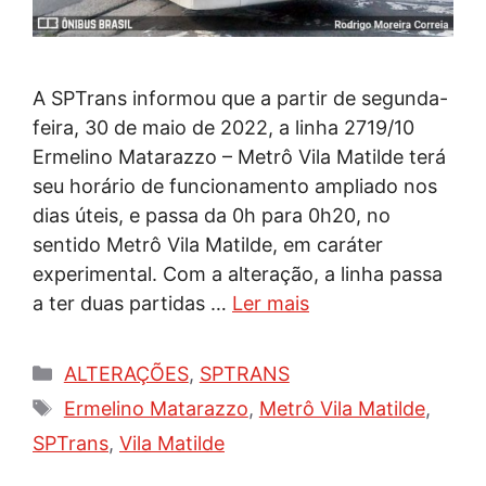
A SPTrans informou que a partir de segunda-
feira, 30 de maio de 2022, a linha 2719/10
Ermelino Matarazzo – Metrô Vila Matilde terá
seu horário de funcionamento ampliado nos
dias úteis, e passa da 0h para 0h20, no
sentido Metrô Vila Matilde, em caráter
experimental. Com a alteração, a linha passa
a ter duas partidas …
Ler mais
Categorias
ALTERAÇÕES
,
SPTRANS
Tags
Ermelino Matarazzo
,
Metrô Vila Matilde
,
SPTrans
,
Vila Matilde