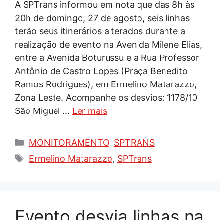
A SPTrans informou em nota que das 8h às
20h de domingo, 27 de agosto, seis linhas
terão seus itinerários alterados durante a
realização de evento na Avenida Milene Elias,
entre a Avenida Boturussu e a Rua Professor
Antônio de Castro Lopes (Praça Benedito
Ramos Rodrigues), em Ermelino Matarazzo,
Zona Leste. Acompanhe os desvios: 1178/10
São Miguel …
Ler mais
Categorias
MONITORAMENTO
,
SPTRANS
Tags
Ermelino Matarazzo
,
SPTrans
Evento desvia linhas na