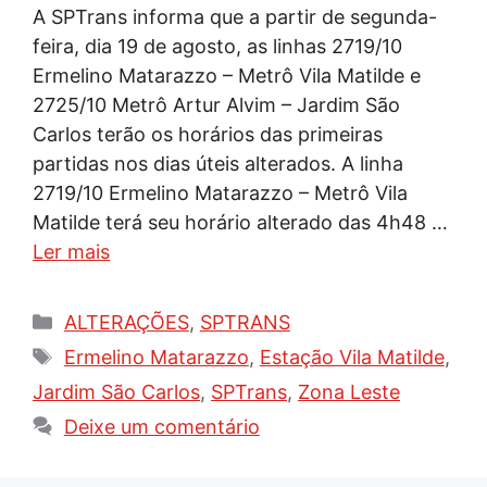
A SPTrans informa que a partir de segunda-
feira, dia 19 de agosto, as linhas 2719/10
Ermelino Matarazzo – Metrô Vila Matilde e
2725/10 Metrô Artur Alvim – Jardim São
Carlos terão os horários das primeiras
partidas nos dias úteis alterados. A linha
2719/10 Ermelino Matarazzo – Metrô Vila
Matilde terá seu horário alterado das 4h48 …
Ler mais
Categorias
ALTERAÇÕES
,
SPTRANS
Tags
Ermelino Matarazzo
,
Estação Vila Matilde
,
Jardim São Carlos
,
SPTrans
,
Zona Leste
Deixe um comentário