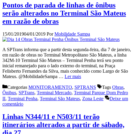
Pontos de parada de linhas de ônibus
serão alterados no Terminal São Mateus
em razão de obras
15/01/2019
04/01/2019
Por
Mobilidade Sampa
A SPTrans informa que a partir desta segunda-feira, dia 7 de janeiro,
em razão de obras no Terminal Metropolitano São Mateus, a linha
342M-10 Terminal São Mateus – Terminal Penha terá seu ponto
inicial remanejado para o lado externo do terminal, na Praça
Felisberto Fernandes da Silva, mais conhecido como Largo de São
Mateus. @MobilidadeSampa …
Ler mais
Categorias
MONITORAMENTO
,
SPTRANS
Tags
Obras
,
Ônibus
,
SPTrans
,
Terminal Mercado
,
Terminal Parque Dom Pedro
II
,
Terminal Penha
,
Terminal São Mateus
,
Zona Leste
Deixe um
comentário
Linhas N344/11 e N503/11 terão
itinerários alterados a partir de sábado,
dia 27