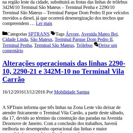
na região leste da cidade, substituirá as frotas das linhas de trólebus
342M/10 Terminal São Mateus – Terminal Penha e 2290/10
Terminal São Mateus – Terminal Parque Dom Pedro II por veículos
movidos a diesel, já que ocorrerá desenergização dos trechos que
compreendem …
Ler mais
Categorias
SPTRANS
Tags
Árvore
,
Avenida Mateo Bei
,
Cidade Linda
,
São Mateus
,
Terminal Parque Dom Pedro II
,
Terminal Penha
,
Terminal São Mateus
,
Trólebus
Deixe um
comentário
Alterações operacionais das linhas 2290-
10, 2290-21 e 342M-10 no Terminal Vila
Carrão
16/12/2016
13/12/2016
Por
Mobilidade Sampa
A SPTrans informa que três linhas na Zona Leste vão deixar de
atender fisicamente o Terminal Vila Carrão, a partir deste sábado,
dia 17, devido ao término da construção das paradas na Avenida
Dezenove de Janeiro. Com a conclusão dos trabalhos, haverá
melhoria no desempenho operacional das linhas e maior