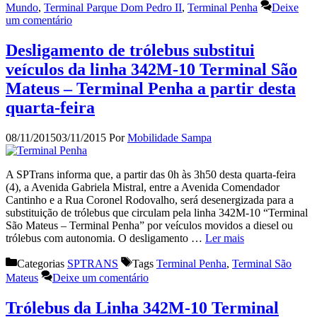
Mundo
,
Terminal Parque Dom Pedro II
,
Terminal Penha
Deixe
um comentário
Desligamento de trólebus substitui
veículos da linha 342M-10 Terminal São
Mateus – Terminal Penha a partir desta
quarta-feira
08/11/2015
03/11/2015
Por
Mobilidade Sampa
A SPTrans informa que, a partir das 0h às 3h50 desta quarta-feira
(4), a Avenida Gabriela Mistral, entre a Avenida Comendador
Cantinho e a Rua Coronel Rodovalho, será desenergizada para a
substituição de trólebus que circulam pela linha 342M-10 “Terminal
São Mateus – Terminal Penha” por veículos movidos a diesel ou
trólebus com autonomia. O desligamento …
Ler mais
Categorias
SPTRANS
Tags
Terminal Penha
,
Terminal São
Mateus
Deixe um comentário
Trólebus da Linha 342M-10 Terminal