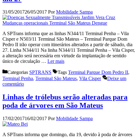
31/05/2017
26/05/2017
Por
Mobilidade Sampa
A SPTrans informa que as linhas N344/11 Terminal Penha – Vila
Cisper e N503/11 Terminal São Mateus – Terminal Parque Dom
Pedro II irão operar com itinerários alterados a partir de sábado, dia
27. Linha N344/11 Na linha N344/11 Terminal Penha – Vila Cisper,
a alteração será necessária em virtude da implantação de sentido
único de circulação …
Ler mais
Categorias
SPTRANS
Tags
Terminal Parque Dom Pedro II
,
Terminal Penha
,
Terminal São Mateus
,
Vila Cisper
Deixe um
comentário
Linhas de trólebus serão alteradas para
poda de árvores em São Mateus
17/02/2017
16/02/2017
Por
Mobilidade Sampa
A SPTrans informa que domingo, dia 19, devido à poda de árvores