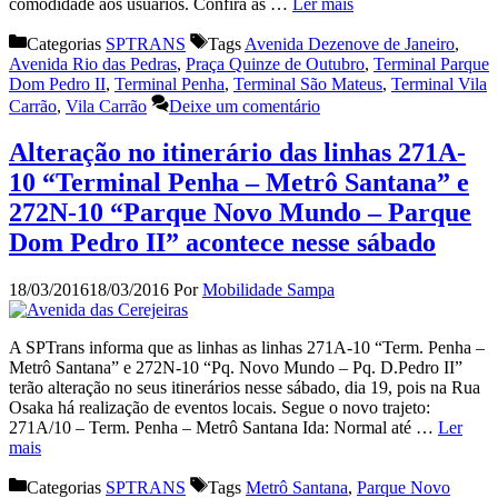
comodidade aos usuários. Confira as …
Ler mais
Categorias
SPTRANS
Tags
Avenida Dezenove de Janeiro
,
Avenida Rio das Pedras
,
Praça Quinze de Outubro
,
Terminal Parque
Dom Pedro II
,
Terminal Penha
,
Terminal São Mateus
,
Terminal Vila
Carrão
,
Vila Carrão
Deixe um comentário
Alteração no itinerário das linhas 271A-
10 “Terminal Penha – Metrô Santana” e
272N-10 “Parque Novo Mundo – Parque
Dom Pedro II” acontece nesse sábado
18/03/2016
18/03/2016
Por
Mobilidade Sampa
A SPTrans informa que as linhas as linhas 271A-10 “Term. Penha –
Metrô Santana” e 272N-10 “Pq. Novo Mundo – Pq. D.Pedro II”
terão alteração no seus itinerários nesse sábado, dia 19, pois na Rua
Osaka há realização de eventos locais. Segue o novo trajeto:
271A/10 – Term. Penha – Metrô Santana Ida: Normal até …
Ler
mais
Categorias
SPTRANS
Tags
Metrô Santana
,
Parque Novo