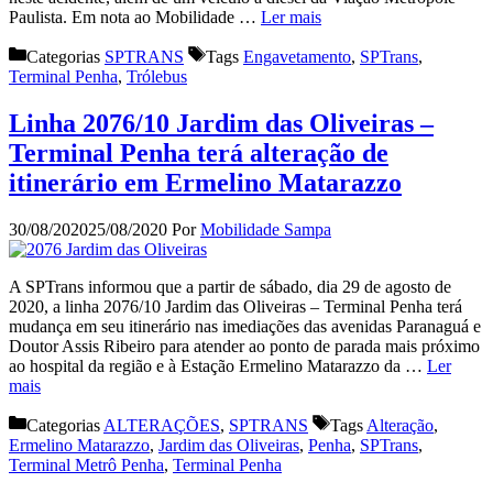
Paulista. Em nota ao Mobilidade …
Ler mais
Categorias
SPTRANS
Tags
Engavetamento
,
SPTrans
,
Terminal Penha
,
Trólebus
Linha 2076/10 Jardim das Oliveiras –
Terminal Penha terá alteração de
itinerário em Ermelino Matarazzo
30/08/2020
25/08/2020
Por
Mobilidade Sampa
A SPTrans informou que a partir de sábado, dia 29 de agosto de
2020, a linha 2076/10 Jardim das Oliveiras – Terminal Penha terá
mudança em seu itinerário nas imediações das avenidas Paranaguá e
Doutor Assis Ribeiro para atender ao ponto de parada mais próximo
ao hospital da região e à Estação Ermelino Matarazzo da …
Ler
mais
Categorias
ALTERAÇÕES
,
SPTRANS
Tags
Alteração
,
Ermelino Matarazzo
,
Jardim das Oliveiras
,
Penha
,
SPTrans
,
Terminal Metrô Penha
,
Terminal Penha