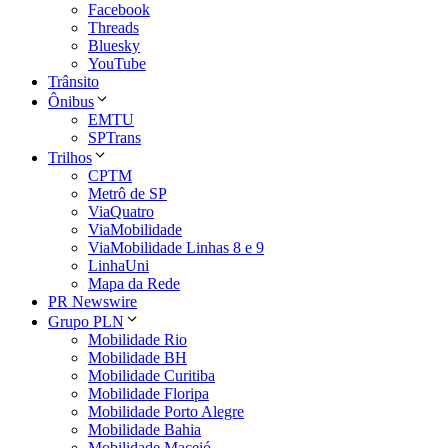
Facebook
Threads
Bluesky
YouTube
Trânsito
Ônibus
EMTU
SPTrans
Trilhos
CPTM
Metrô de SP
ViaQuatro
ViaMobilidade
ViaMobilidade Linhas 8 e 9
LinhaUni
Mapa da Rede
PR Newswire
Grupo PLN
Mobilidade Rio
Mobilidade BH
Mobilidade Curitiba
Mobilidade Floripa
Mobilidade Porto Alegre
Mobilidade Bahia
Mobilidade Maceió