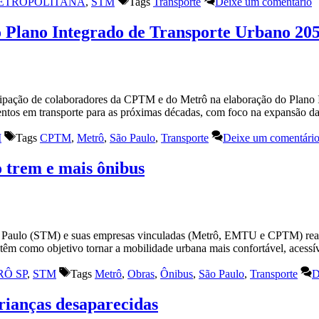
ETROPOLITANA
,
STM
Tags
Transporte
Deixe um comentário
 Plano Integrado de Transporte Urbano 20
ticipação de colaboradores da CPTM e do Metrô na elaboração do Plan
timentos em transporte para as próximas décadas, com foco na expansão 
M
Tags
CPTM
,
Metrô
,
São Paulo
,
Transporte
Deixe um comentári
 trem e mais ônibus
ão Paulo (STM) e suas empresas vinculadas (Metrô, EMTU e CPTM) real
as têm como objetivo tornar a mobilidade urbana mais confortável, aces
Ô SP
,
STM
Tags
Metrô
,
Obras
,
Ônibus
,
São Paulo
,
Transporte
D
ianças desaparecidas