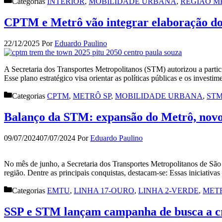
Categorias
INTERIOR
,
MOBILIDADE URBANA
,
REGIÃO M
CPTM e Metrô vão integrar elaboração do
22/12/2025
Por
Eduardo Paulino
A Secretaria dos Transportes Metropolitanos (STM) autorizou a par
Esse plano estratégico visa orientar as políticas públicas e os inves
Categorias
CPTM
,
METRÔ SP
,
MOBILIDADE URBANA
,
ST
Balanço da STM: expansão do Metrô, novo
09/07/2024
07/07/2024
Por
Eduardo Paulino
No mês de junho, a Secretaria dos Transportes Metropolitanos de S
região. Dentre as principais conquistas, destacam-se: Essas iniciativ
Categorias
EMTU
,
LINHA 17-OURO
,
LINHA 2-VERDE
,
METR
SSP e STM lançam campanha de busca a cr