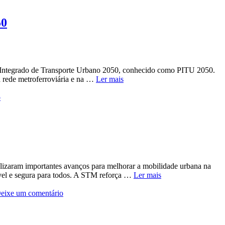
50
o Integrado de Transporte Urbano 2050, conhecido como PITU 2050.
da rede metroferroviária e na …
Ler mais
o
izaram importantes avanços para melhorar a mobilidade urbana na
sível e segura para todos. A STM reforça …
Ler mais
eixe um comentário