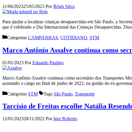
11/06/2023
25/05/2023
Por
Régis Silva
Para ajudar a localizar crianças desaparecidas em São Paulo, a Secre
que é celebrado o Dia Internacional das Crianças Desaparecidas. Du
Categorias
CAMPANHAS
,
COTIDIANO
,
STM
Marco Antônio Assalve continua como secr
01/01/2023
Por
Eduardo Paulino
Marco Antônio Assalve continua como secretário dos Transportes Metr
assumido o cargo no final de junho de 2022, na gestão do ex-govern
Categorias
STM
Tags
São Paulo
,
Transporte
Tarcísio de Freitas escolhe Natália Resend
12/01/2023
28/11/2022
Por
Igor Roberto