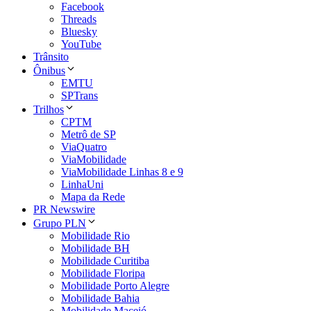
Facebook
Threads
Bluesky
YouTube
Trânsito
Ônibus
EMTU
SPTrans
Trilhos
CPTM
Metrô de SP
ViaQuatro
ViaMobilidade
ViaMobilidade Linhas 8 e 9
LinhaUni
Mapa da Rede
PR Newswire
Grupo PLN
Mobilidade Rio
Mobilidade BH
Mobilidade Curitiba
Mobilidade Floripa
Mobilidade Porto Alegre
Mobilidade Bahia
Mobilidade Maceió