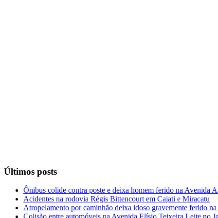
Últimos posts
Ônibus colide contra poste e deixa homem ferido na Avenida
Acidentes na rodovia Régis Bittencourt em Cajati e Miracatu
Atropelamento por caminhão deixa idoso gravemente ferido na
Colisão entre automóveis na Avenida Elísio Teixeira Leite no J