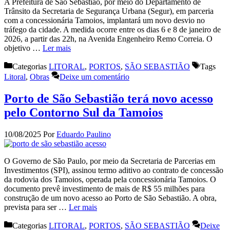
A Prefeitura de São Sebastião, por meio do Departamento de
Trânsito da Secretaria de Segurança Urbana (Segur), em parceria
com a concessionária Tamoios, implantará um novo desvio no
tráfego da cidade. A medida ocorre entre os dias 6 e 8 de janeiro de
2026, a partir das 22h, na Avenida Engenheiro Remo Correia. O
objetivo …
Ler mais
Categorias
LITORAL
,
PORTOS
,
SÃO SEBASTIÃO
Tags
Litoral
,
Obras
Deixe um comentário
Porto de São Sebastião terá novo acesso
pelo Contorno Sul da Tamoios
10/08/2025
Por
Eduardo Paulino
O Governo de São Paulo, por meio da Secretaria de Parcerias em
Investimentos (SPI), assinou termo aditivo ao contrato de concessão
da rodovia dos Tamoios, operada pela concessionária Tamoios. O
documento prevê investimento de mais de R$ 55 milhões para
construção de um novo acesso ao Porto de São Sebastião. A obra,
prevista para ser …
Ler mais
Categorias
LITORAL
,
PORTOS
,
SÃO SEBASTIÃO
Deixe