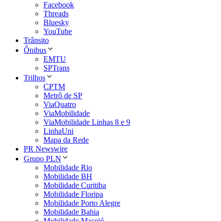
Facebook
Threads
Bluesky
YouTube
Trânsito
Ônibus
EMTU
SPTrans
Trilhos
CPTM
Metrô de SP
ViaQuatro
ViaMobilidade
ViaMobilidade Linhas 8 e 9
LinhaUni
Mapa da Rede
PR Newswire
Grupo PLN
Mobilidade Rio
Mobilidade BH
Mobilidade Curitiba
Mobilidade Floripa
Mobilidade Porto Alegre
Mobilidade Bahia
Mobilidade Maceió