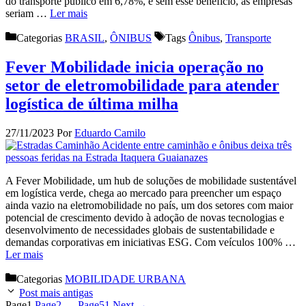
do transporte público em 6,78%, e sem esse benefício, as empresas
seriam …
Ler mais
Categorias
BRASIL
,
ÔNIBUS
Tags
Ônibus
,
Transporte
Fever Mobilidade inicia operação no
setor de eletromobilidade para atender
logística de última milha
27/11/2023
Por
Eduardo Camilo
A Fever Mobilidade, um hub de soluções de mobilidade sustentável
em logística verde, chega ao mercado para preencher um espaço
ainda vazio na eletromobilidade no país, um dos setores com maior
potencial de crescimento devido à adoção de novas tecnologias e
desenvolvimento de necessidades globais de sustentabilidade e
demandas corporativas em iniciativas ESG. Com veículos 100% …
Ler mais
Categorias
MOBILIDADE URBANA
Post mais antigas
Page
1
Page
2
…
Page
51
Next
→