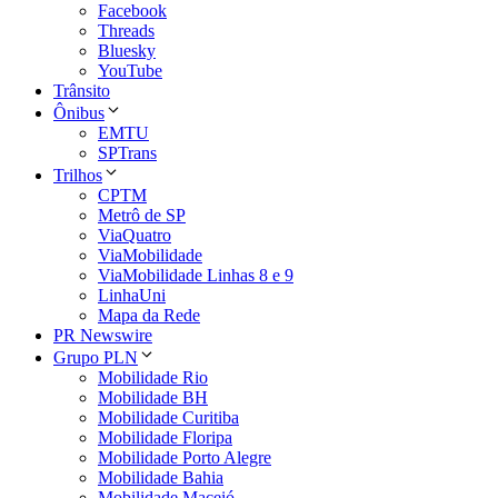
Facebook
Threads
Bluesky
YouTube
Trânsito
Ônibus
EMTU
SPTrans
Trilhos
CPTM
Metrô de SP
ViaQuatro
ViaMobilidade
ViaMobilidade Linhas 8 e 9
LinhaUni
Mapa da Rede
PR Newswire
Grupo PLN
Mobilidade Rio
Mobilidade BH
Mobilidade Curitiba
Mobilidade Floripa
Mobilidade Porto Alegre
Mobilidade Bahia
Mobilidade Maceió