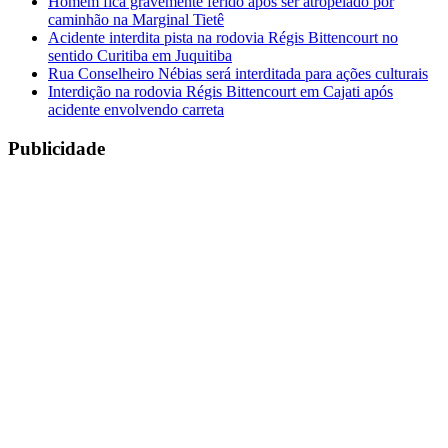
Homem fica gravemente ferido após ser atropelado por
caminhão na Marginal Tietê
Acidente interdita pista na rodovia Régis Bittencourt no
sentido Curitiba em Juquitiba
Rua Conselheiro Nébias será interditada para ações culturais
Interdição na rodovia Régis Bittencourt em Cajati após
acidente envolvendo carreta
Publicidade