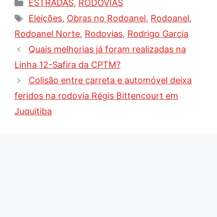
Categorias
ESTRADAS
,
RODOVIAS
Tags
Eleições
,
Obras no Rodoanel
,
Rodoanel
,
Rodoanel Norte
,
Rodovias
,
Rodrigo Garcia
Quais melhorias já foram realizadas na
Linha 12-Safira da CPTM?
Colisão entre carreta e automóvel deixa
feridos na rodovia Régis Bittencourt em
Juquitiba