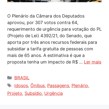
O Plenário da Câmara dos Deputados
aprovou, por 307 votos contra 64,
requerimento de urgência para votação do PL
(Projeto de Lei) 4392/21, do Senado, que
aporta por três anos recursos federais para
subsidiar a tarifa gratuita de pessoas com
mais de 65 anos. A estimativa é que a
proposta tenha um impacto de R$ …
Ler mais
Categorias
BRASIL
Tags
Idosos
,
Ônibus
,
Passagens
,
Plenário
,
Projeto
,
Subsídio
,
Urgência