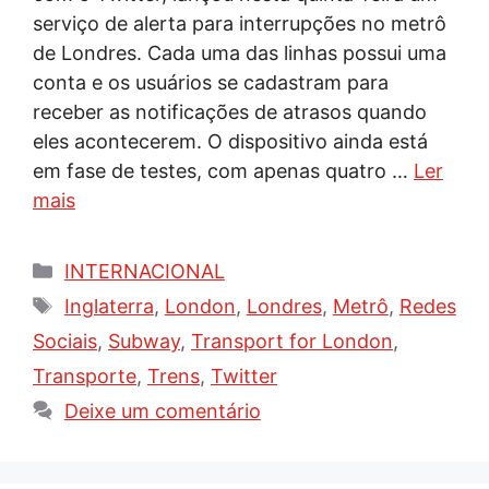
serviço de alerta para interrupções no metrô
de Londres. Cada uma das linhas possui uma
conta e os usuários se cadastram para
receber as notificações de atrasos quando
eles acontecerem. O dispositivo ainda está
em fase de testes, com apenas quatro …
Ler
mais
Categorias
INTERNACIONAL
Tags
Inglaterra
,
London
,
Londres
,
Metrô
,
Redes
Sociais
,
Subway
,
Transport for London
,
Transporte
,
Trens
,
Twitter
Deixe um comentário