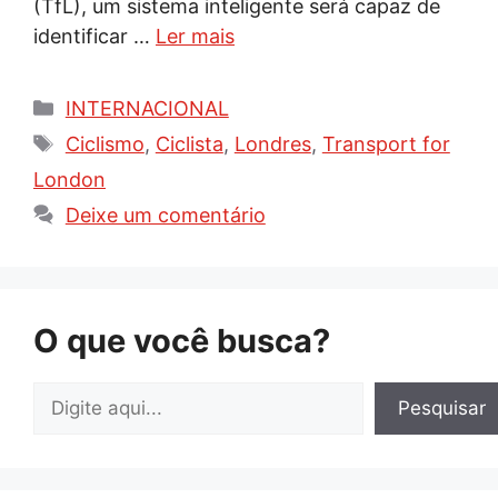
(TfL), um sistema inteligente será capaz de
identificar …
Ler mais
Categorias
INTERNACIONAL
Tags
Ciclismo
,
Ciclista
,
Londres
,
Transport for
London
Deixe um comentário
O que você busca?
Pesquisar
Pesquisar