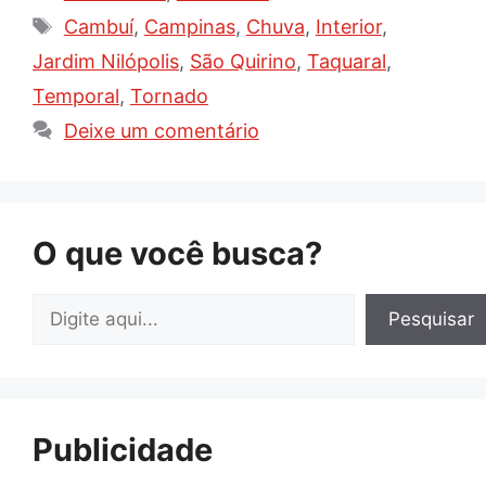
Tags
Cambuí
,
Campinas
,
Chuva
,
Interior
,
Jardim Nilópolis
,
São Quirino
,
Taquaral
,
Temporal
,
Tornado
Deixe um comentário
O que você busca?
Pesquisar
Pesquisar
Publicidade