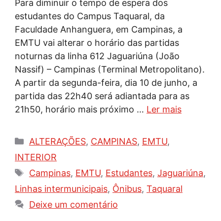
Para diminuir o tempo de espera dos
estudantes do Campus Taquaral, da
Faculdade Anhanguera, em Campinas, a
EMTU vai alterar o horário das partidas
noturnas da linha 612 Jaguariúna (João
Nassif) – Campinas (Terminal Metropolitano).
A partir da segunda-feira, dia 10 de junho, a
partida das 22h40 será adiantada para as
21h50, horário mais próximo …
Ler mais
Categorias
ALTERAÇÕES
,
CAMPINAS
,
EMTU
,
INTERIOR
Tags
Campinas
,
EMTU
,
Estudantes
,
Jaguariúna
,
Linhas intermunicipais
,
Ônibus
,
Taquaral
Deixe um comentário