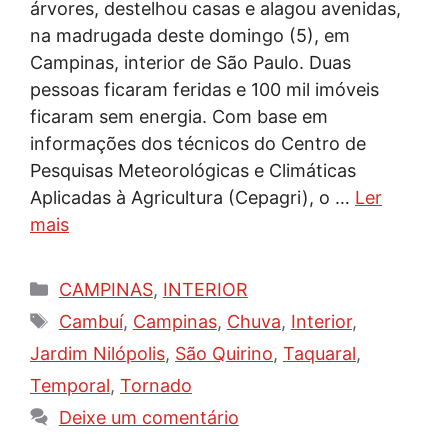
árvores, destelhou casas e alagou avenidas,
na madrugada deste domingo (5), em
Campinas, interior de São Paulo. Duas
pessoas ficaram feridas e 100 mil imóveis
ficaram sem energia. Com base em
informações dos técnicos do Centro de
Pesquisas Meteorológicas e Climáticas
Aplicadas à Agricultura (Cepagri), o …
Ler
mais
Categorias
CAMPINAS
,
INTERIOR
Tags
Cambuí
,
Campinas
,
Chuva
,
Interior
,
Jardim Nilópolis
,
São Quirino
,
Taquaral
,
Temporal
,
Tornado
Deixe um comentário