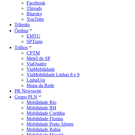
Facebook
Threads
Bluesky
YouTube
Trânsito
Ônibus
EMTU
SPTrans
Trilhos
CPTM
Metrô de SP
ViaQuatro
ViaMobilidade
ViaMobilidade Linhas 8 e 9
LinhaUni
Mapa da Rede
PR Newswire
Grupo PLN
Mobilidade Rio
Mobilidade BH
Mobilidade Curitiba
Mobilidade Floripa
Mobilidade Porto Alegre
Mobilidade Bahia
Mobilidade Maceió