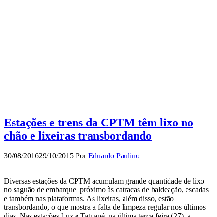
Estações e trens da CPTM têm lixo no
chão e lixeiras transbordando
30/08/2016
29/10/2015
Por
Eduardo Paulino
Diversas estações da CPTM acumulam grande quantidade de lixo
no saguão de embarque, próximo às catracas de baldeação, escadas
e também nas plataformas. As lixeiras, além disso, estão
transbordando, o que mostra a falta de limpeza regular nos últimos
dias. Nas estações Luz e Tatuapé, na última terça-feira (27), a