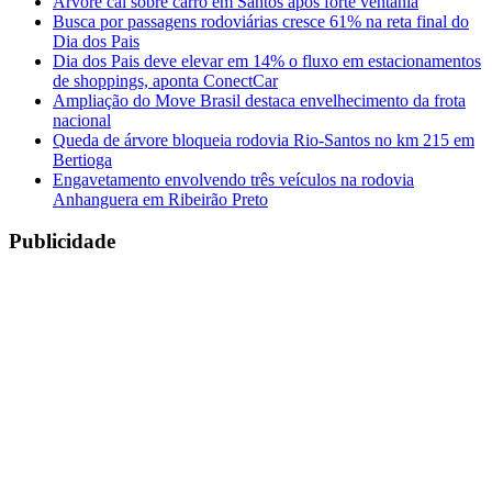
Árvore cai sobre carro em Santos após forte ventania
Busca por passagens rodoviárias cresce 61% na reta final do
Dia dos Pais
Dia dos Pais deve elevar em 14% o fluxo em estacionamentos
de shoppings, aponta ConectCar
Ampliação do Move Brasil destaca envelhecimento da frota
nacional
Queda de árvore bloqueia rodovia Rio-Santos no km 215 em
Bertioga
Engavetamento envolvendo três veículos na rodovia
Anhanguera em Ribeirão Preto
Publicidade