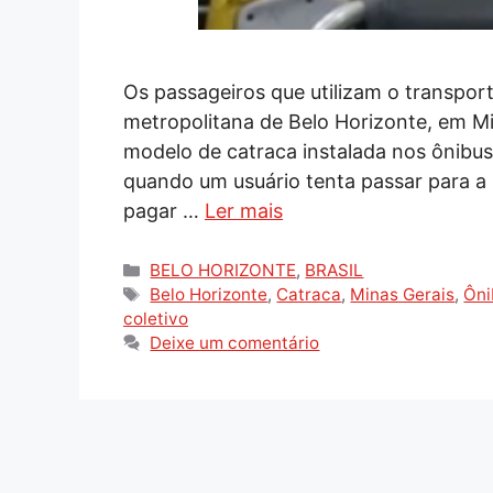
Os passageiros que utilizam o transpor
metropolitana de Belo Horizonte, em M
modelo de catraca instalada nos ônibus
quando um usuário tenta passar para a
pagar …
Ler mais
Categorias
BELO HORIZONTE
,
BRASIL
Tags
Belo Horizonte
,
Catraca
,
Minas Gerais
,
Ôni
coletivo
Deixe um comentário