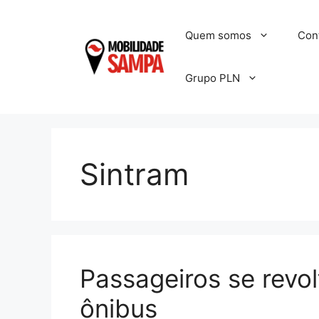
Pular
para
Quem somos
Con
o
conteúdo
Grupo PLN
Sintram
Passageiros se revo
ônibus