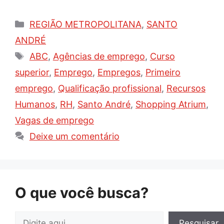
Categorias
REGIÃO METROPOLITANA
,
SANTO
ANDRÉ
Tags
ABC
,
Agências de emprego
,
Curso
superior
,
Emprego
,
Empregos
,
Primeiro
emprego
,
Qualificação profissional
,
Recursos
Humanos
,
RH
,
Santo André
,
Shopping Atrium
,
Vagas de emprego
Deixe um comentário
O que você busca?
Pesquisar
Pesquisar