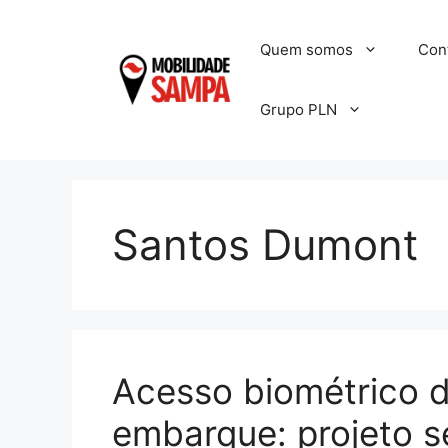
Pular
para
Quem somos
Con
o
conteúdo
Grupo PLN
Santos Dumont
Acesso biométrico d
embarque: projeto s