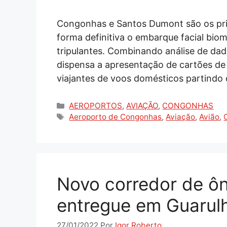
Congonhas e Santos Dumont são os prim
forma definitiva o embarque facial biom
tripulantes. Combinando análise de dado
dispensa a apresentação de cartões de
viajantes de voos domésticos partindo d
Categorias
AEROPORTOS
,
AVIAÇÃO
,
CONGONHAS
Tags
Aeroporto de Congonhas
,
Aviação
,
Avião
,
Novo corredor de ô
entregue em Guarul
27/01/2022
Por
Igor Roberto