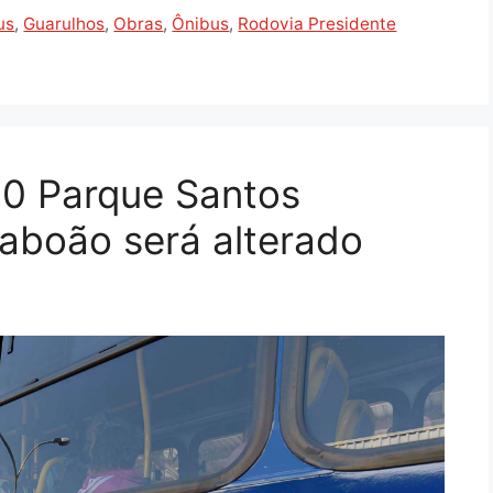
us
,
Guarulhos
,
Obras
,
Ônibus
,
Rodovia Presidente
480 Parque Santos
aboão será alterado