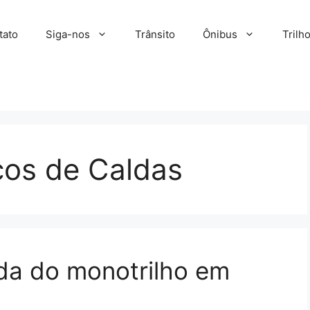
tato
Siga-nos
Trânsito
Ônibus
Trilh
ços de Caldas
da do monotrilho em