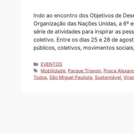
Indo ao encontro dos Objetivos de Des
Organização das Nações Unidas, a 6º ed
série de atividades para inspirar as p
coletivo. Entre os dias 25 e 28 de agos
públicos, coletivos, movimentos sociai
Categorias
EVENTOS
Tags
Mobilidade
,
Parque Trianon
,
Praça Alexan
Todos
,
São Miguel Paulista
,
Sustentável
,
Vira