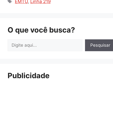
Tags
EMTU
,
Linha 219
O que você busca?
Pesquisar
Pesquisar
Publicidade