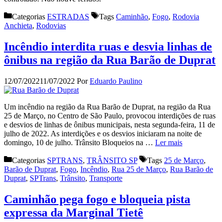
Categorias
ESTRADAS
Tags
Caminhão
,
Fogo
,
Rodovia
Anchieta
,
Rodovias
Incêndio interdita ruas e desvia linhas de
ônibus na região da Rua Barão de Duprat
12/07/2022
11/07/2022
Por
Eduardo Paulino
Um incêndio na região da Rua Barão de Duprat, na região da Rua
25 de Março, no Centro de São Paulo, provocou interdições de ruas
e desvios de linhas de ônibus municipais, nesta segunda-feira, 11 de
julho de 2022. As interdições e os desvios iniciaram na noite de
domingo, 10 de julho. Trânsito Bloqueios na …
Ler mais
Categorias
SPTRANS
,
TRÂNSITO SP
Tags
25 de Março
,
Barão de Duprat
,
Fogo
,
Incêndio
,
Rua 25 de Março
,
Rua Barão de
Duprat
,
SPTrans
,
Trânsito
,
Transporte
Caminhão pega fogo e bloqueia pista
expressa da Marginal Tietê