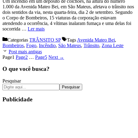
Um incêndio em um depósito de colchões, na altura do número
1.000 da Avenida Mateo Bei, em São Mateus, afetava o trânsito nos
dois sentidos da via, nesta quarta-feira, dia 2 de setembro. Segundo
o Corpo de Bombeiros, 15 viaturas da corporação estavam
atendendo a ocorrência, 4 vítimas inalaram fumaça e uma delas foi
socorrida …
Ler mais
Categorias
TRÂNSITO SP
Tags
Avenida Mateo Bei
,
Bombeiros
,
Fogo
,
Incêndio
,
São Mateus
,
Trânsito
,
Zona Leste
Post mais antigas
Page
1
Page
2
…
Page
5
Next
→
O que você busca?
Pesquisar
Pesquisar
Publicidade