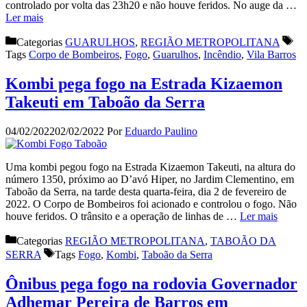
controlado por volta das 23h20 e não houve feridos. No auge da …
Ler mais
Categorias
GUARULHOS
,
REGIÃO METROPOLITANA
Tags
Corpo de Bombeiros
,
Fogo
,
Guarulhos
,
Incêndio
,
Vila Barros
Kombi pega fogo na Estrada Kizaemon
Takeuti em Taboão da Serra
04/02/2022
02/02/2022
Por
Eduardo Paulino
Uma kombi pegou fogo na Estrada Kizaemon Takeuti, na altura do
número 1350, próximo ao D’avó Hiper, no Jardim Clementino, em
Taboão da Serra, na tarde desta quarta-feira, dia 2 de fevereiro de
2022. O Corpo de Bombeiros foi acionado e controlou o fogo. Não
houve feridos. O trânsito e a operação de linhas de …
Ler mais
Categorias
REGIÃO METROPOLITANA
,
TABOÃO DA
SERRA
Tags
Fogo
,
Kombi
,
Taboão da Serra
Ônibus pega fogo na rodovia Governador
Adhemar Pereira de Barros em