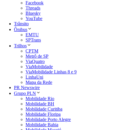
Facebook
Threads
Bluesky
YouTube
Trânsito
Ônibus
EMTU
SPTrans
Trilhos
CPTM
Metrô de SP
ViaQuatro
ViaMobilidade
ViaMobilidade Linhas 8 e 9
LinhaUni
Mapa da Rede
PR Newswire
Grupo PLN
Mobilidade Rio
Mobilidade BH
Mobilidade Curitiba
Mobilidade Floripa
Mobilidade Porto Alegre
Mobilidade Bahia
Mobilidade Maceió