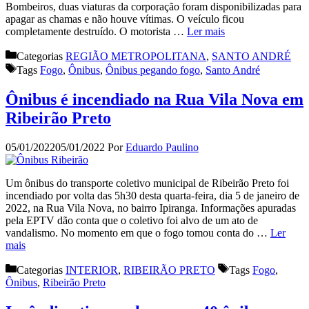
Bombeiros, duas viaturas da corporação foram disponibilizadas para
apagar as chamas e não houve vítimas. O veículo ficou
completamente destruído. O motorista …
Ler mais
Categorias
REGIÃO METROPOLITANA
,
SANTO ANDRÉ
Tags
Fogo
,
Ônibus
,
Ônibus pegando fogo
,
Santo André
Ônibus é incendiado na Rua Vila Nova em
Ribeirão Preto
05/01/2022
05/01/2022
Por
Eduardo Paulino
Um ônibus do transporte coletivo municipal de Ribeirão Preto foi
incendiado por volta das 5h30 desta quarta-feira, dia 5 de janeiro de
2022, na Rua Vila Nova, no bairro Ipiranga. Informações apuradas
pela EPTV dão conta que o coletivo foi alvo de um ato de
vandalismo. No momento em que o fogo tomou conta do …
Ler
mais
Categorias
INTERIOR
,
RIBEIRÃO PRETO
Tags
Fogo
,
Ônibus
,
Ribeirão Preto