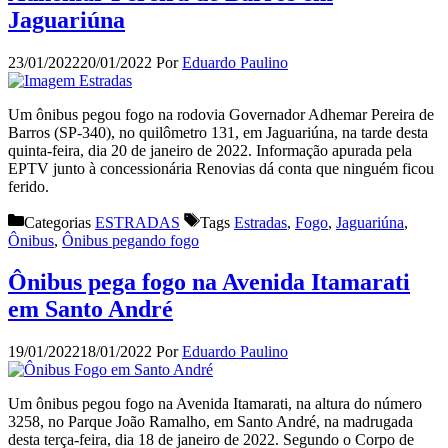
Jaguariúna
23/01/2022
20/01/2022
Por
Eduardo Paulino
Um ônibus pegou fogo na rodovia Governador Adhemar Pereira de
Barros (SP-340), no quilômetro 131, em Jaguariúna, na tarde desta
quinta-feira, dia 20 de janeiro de 2022. Informação apurada pela
EPTV junto à concessionária Renovias dá conta que ninguém ficou
ferido.
Categorias
ESTRADAS
Tags
Estradas
,
Fogo
,
Jaguariúna
,
Ônibus
,
Ônibus pegando fogo
Ônibus pega fogo na Avenida Itamarati
em Santo André
19/01/2022
18/01/2022
Por
Eduardo Paulino
Um ônibus pegou fogo na Avenida Itamarati, na altura do número
3258, no Parque João Ramalho, em Santo André, na madrugada
desta terça-feira, dia 18 de janeiro de 2022. Segundo o Corpo de