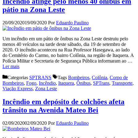
Incêndio atinge pelo menos 40 ônibus em
pátio na Zona Leste
20/09/2020
19/09/2020
Por
Eduardo Paulino
Um incêndio em um pátio de ônibus na Zona Leste destruiu pelo
menos 40 veículos na tarde deste sábado, dia 19 de setembro de
2020. O incêndio aconteceu na Rua Professor Hasegawa, ao lado
do Cemitério do Carmo, no bairro Colônia, na região de Itaquera. A
Polícia Militar e Secretaria de Segurança Pública informaram ao …
Ler mais
Categorias
SPTRANS
Tags
Bombeiros
,
Colônia
,
Corpo de
Bombeiros
,
Fogo
,
Incêndio
,
Itaquera
,
Ônibus
,
SPTrans
,
Transporte
,
Viação Express
,
Zona Leste
Incêndio em depósito de colchões afeta
trânsito na Avenida Mateo Bei
02/09/2020
02/09/2020
Por
Eduardo Paulino