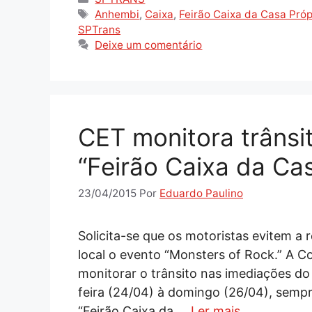
Tags
Anhembi
,
Caixa
,
Feirão Caixa da Casa Próp
SPTrans
Deixe um comentário
CET monitora trânsi
“Feirão Caixa da Cas
23/04/2015
Por
Eduardo Paulino
Solicita-se que os motoristas evitem a
local o evento “Monsters of Rock.” A 
monitorar o trânsito nas imediações do
feira (24/04) à domingo (26/04), sempr
“Feirão Caixa da …
Ler mais