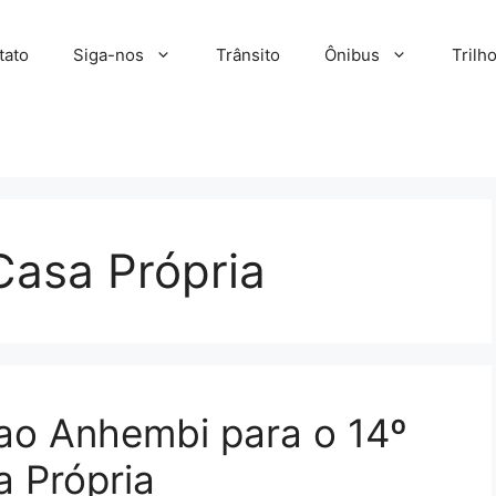
tato
Siga-nos
Trânsito
Ônibus
Trilh
Casa Própria
ao Anhembi para o 14º
a Própria