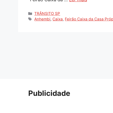
Categorias
TRÂNSITO SP
Tags
Anhembi
,
Caixa
,
Feirão Caixa da Casa Próp
Publicidade