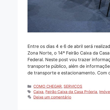
Entre os dias 4 e 6 de abril será reali
Zona Norte, o 14º Feirão Caixa da Casa
Federal. Neste post vou trazer inform
transporte público, além de informaçõe
de transporte e estacionamento. Com
Categorias
COMO CHEGAR
,
SERVIÇOS
Tags
Caixa
,
Feirão Caixa da Casa Própria
,
Imóve
Deixe um comentário