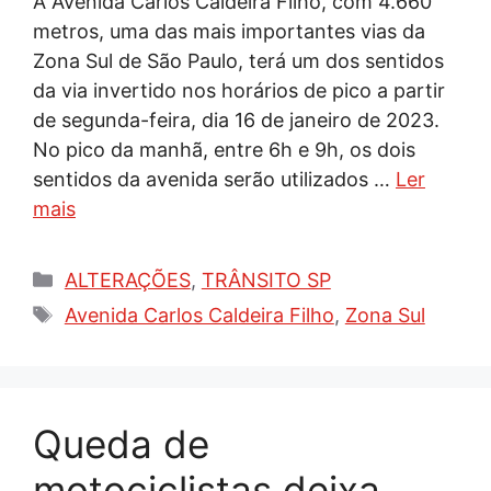
A Avenida Carlos Caldeira Filho, com 4.660
metros, uma das mais importantes vias da
Zona Sul de São Paulo, terá um dos sentidos
da via invertido nos horários de pico a partir
de segunda-feira, dia 16 de janeiro de 2023.
No pico da manhã, entre 6h e 9h, os dois
sentidos da avenida serão utilizados …
Ler
mais
Categorias
ALTERAÇÕES
,
TRÂNSITO SP
Tags
Avenida Carlos Caldeira Filho
,
Zona Sul
Queda de
motociclistas deixa