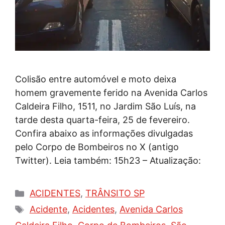
Colisão entre automóvel e moto deixa
homem gravemente ferido na Avenida Carlos
Caldeira Filho, 1511, no Jardim São Luís, na
tarde desta quarta-feira, 25 de fevereiro.
Confira abaixo as informações divulgadas
pelo Corpo de Bombeiros no X (antigo
Twitter). Leia também: 15h23 – Atualização:
Categorias
ACIDENTES
,
TRÂNSITO SP
Tags
Acidente
,
Acidentes
,
Avenida Carlos