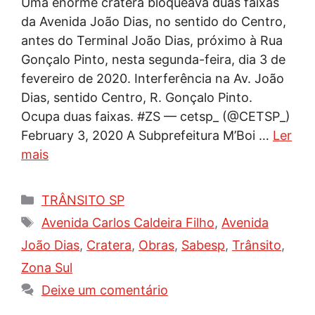
Uma enorme cratera bloqueava duas faixas
da Avenida João Dias, no sentido do Centro,
antes do Terminal João Dias, próximo à Rua
Gonçalo Pinto, nesta segunda-feira, dia 3 de
fevereiro de 2020. Interferência na Av. João
Dias, sentido Centro, R. Gonçalo Pinto.
Ocupa duas faixas. #ZS — cetsp_ (@CETSP_)
February 3, 2020 A Subprefeitura M’Boi …
Ler
mais
Categorias
TRÂNSITO SP
Tags
Avenida Carlos Caldeira Filho
,
Avenida
João Dias
,
Cratera
,
Obras
,
Sabesp
,
Trânsito
,
Zona Sul
Deixe um comentário