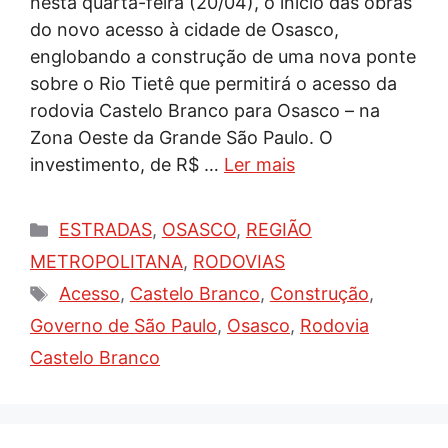
nesta quarta-feira (20/04), o início das obras
do novo acesso à cidade de Osasco,
englobando a construção de uma nova ponte
sobre o Rio Tietê que permitirá o acesso da
rodovia Castelo Branco para Osasco – na
Zona Oeste da Grande São Paulo. O
investimento, de R$ …
Ler mais
Categorias
ESTRADAS
,
OSASCO
,
REGIÃO
METROPOLITANA
,
RODOVIAS
Tags
Acesso
,
Castelo Branco
,
Construção
,
Governo de São Paulo
,
Osasco
,
Rodovia
Castelo Branco