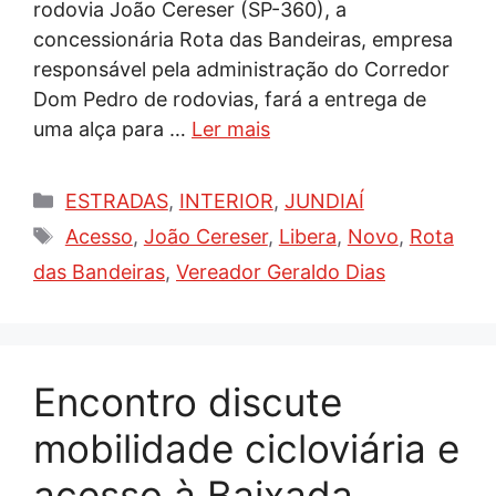
rodovia João Cereser (SP-360), a
concessionária Rota das Bandeiras, empresa
responsável pela administração do Corredor
Dom Pedro de rodovias, fará a entrega de
uma alça para …
Ler mais
Categorias
ESTRADAS
,
INTERIOR
,
JUNDIAÍ
Tags
Acesso
,
João Cereser
,
Libera
,
Novo
,
Rota
das Bandeiras
,
Vereador Geraldo Dias
Encontro discute
mobilidade cicloviária e
acesso à Baixada