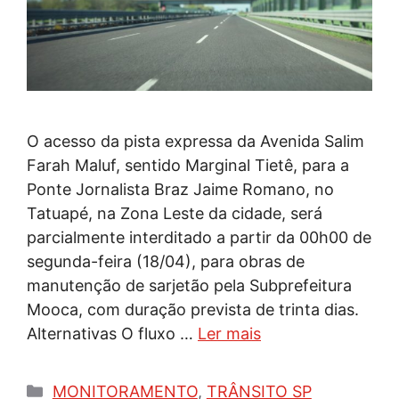
O acesso da pista expressa da Avenida Salim
Farah Maluf, sentido Marginal Tietê, para a
Ponte Jornalista Braz Jaime Romano, no
Tatuapé, na Zona Leste da cidade, será
parcialmente interditado a partir da 00h00 de
segunda-feira (18/04), para obras de
manutenção de sarjetão pela Subprefeitura
Mooca, com duração prevista de trinta dias.
Alternativas O fluxo …
Ler mais
Categorias
MONITORAMENTO
,
TRÂNSITO SP