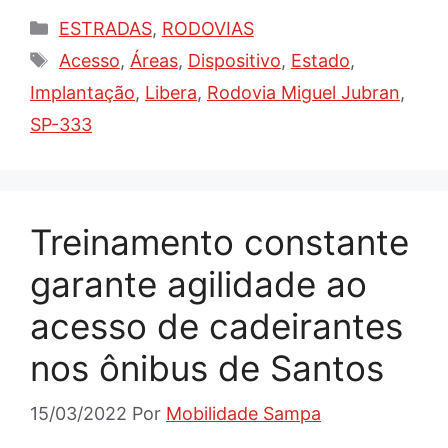
Categorias
ESTRADAS
,
RODOVIAS
Tags
Acesso
,
Áreas
,
Dispositivo
,
Estado
,
Implantação
,
Libera
,
Rodovia Miguel Jubran
,
SP-333
Treinamento constante
garante agilidade ao
acesso de cadeirantes
nos ônibus de Santos
15/03/2022
Por
Mobilidade Sampa