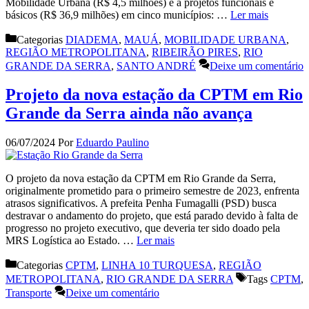
Mobilidade Urbana (R$ 4,5 milhões) e a projetos funcionais e
básicos (R$ 36,9 milhões) em cinco municípios: …
Ler mais
Categorias
DIADEMA
,
MAUÁ
,
MOBILIDADE URBANA
,
REGIÃO METROPOLITANA
,
RIBEIRÃO PIRES
,
RIO
GRANDE DA SERRA
,
SANTO ANDRÉ
Deixe um comentário
Projeto da nova estação da CPTM em Rio
Grande da Serra ainda não avança
06/07/2024
Por
Eduardo Paulino
O projeto da nova estação da CPTM em Rio Grande da Serra,
originalmente prometido para o primeiro semestre de 2023, enfrenta
atrasos significativos. A prefeita Penha Fumagalli (PSD) busca
destravar o andamento do projeto, que está parado devido à falta de
progresso no projeto executivo, que deveria ter sido doado pela
MRS Logística ao Estado. …
Ler mais
Categorias
CPTM
,
LINHA 10 TURQUESA
,
REGIÃO
METROPOLITANA
,
RIO GRANDE DA SERRA
Tags
CPTM
,
Transporte
Deixe um comentário