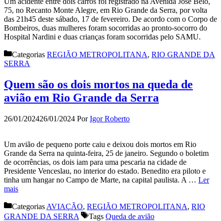
Um acidente entre dois carros foi registrado na Avenida José Belo,
75, no Recanto Monte Alegre, em Rio Grande da Serra, por volta
das 21h45 deste sábado, 17 de fevereiro. De acordo com o Corpo de
Bombeiros, duas mulheres foram socorridas ao pronto-socorro do
Hospital Nardini e duas crianças foram socorridas pelo SAMU.
Categorias
REGIÃO METROPOLITANA
,
RIO GRANDE DA
SERRA
Quem são os dois mortos na queda de
avião em Rio Grande da Serra
26/01/2024
26/01/2024
Por
Igor Roberto
Um avião de pequeno porte caiu e deixou dois mortos em Rio
Grande da Serra na quinta-feira, 25 de janeiro. Segundo o boletim
de ocorrências, os dois iam para uma pescaria na cidade de
Presidente Venceslau, no interior do estado. Benedito era piloto e
tinha um hangar no Campo de Marte, na capital paulista. A …
Ler
mais
Categorias
AVIAÇÃO
,
REGIÃO METROPOLITANA
,
RIO
GRANDE DA SERRA
Tags
Queda de avião