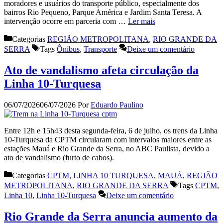
moradores e usuários do transporte público, especialmente dos
bairros Rio Pequeno, Parque América e Jardim Santa Teresa. A
intervenção ocorre em parceria com …
Ler mais
Categorias
REGIÃO METROPOLITANA
,
RIO GRANDE DA
SERRA
Tags
Ônibus
,
Transporte
Deixe um comentário
Ato de vandalismo afeta circulação da
Linha 10-Turquesa
06/07/2026
06/07/2026
Por
Eduardo Paulino
Entre 12h e 15h43 desta segunda-feira, 6 de julho, os trens da Linha
10-Turquesa da CPTM circularam com intervalos maiores entre as
estações Mauá e Rio Grande da Serra, no ABC Paulista, devido a
ato de vandalismo (furto de cabos).
Categorias
CPTM
,
LINHA 10 TURQUESA
,
MAUÁ
,
REGIÃO
METROPOLITANA
,
RIO GRANDE DA SERRA
Tags
CPTM
,
Linha 10
,
Linha 10-Turquesa
Deixe um comentário
Rio Grande da Serra anuncia aumento da