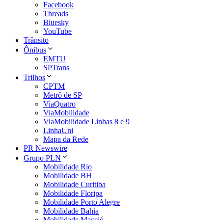
Facebook
Threads
Bluesky
YouTube
Trânsito
Ônibus
EMTU
SPTrans
Trilhos
CPTM
Metrô de SP
ViaQuatro
ViaMobilidade
ViaMobilidade Linhas 8 e 9
LinhaUni
Mapa da Rede
PR Newswire
Grupo PLN
Mobilidade Rio
Mobilidade BH
Mobilidade Curitiba
Mobilidade Floripa
Mobilidade Porto Alegre
Mobilidade Bahia
Mobilidade Maceió