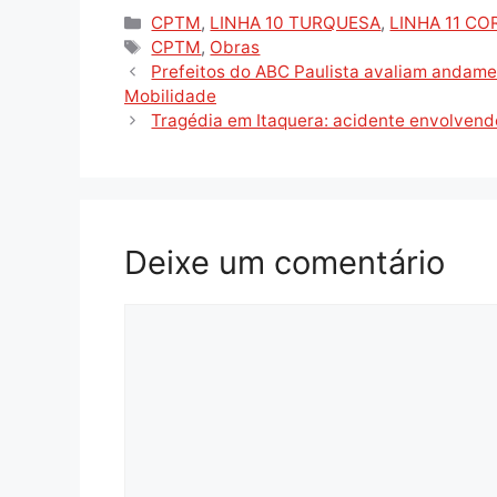
Categorias
CPTM
,
LINHA 10 TURQUESA
,
LINHA 11 CO
Tags
CPTM
,
Obras
Prefeitos do ABC Paulista avaliam andam
Mobilidade
Tragédia em Itaquera: acidente envolvendo
Deixe um comentário
Comentário