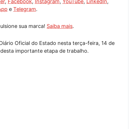
er
,
Facebook
,
Instagram
,
YouTube
,
LinkedIn
,
App
e
Telegram
.
ulsione sua marca!
Saiba mais
.
iário Oficial do Estado nesta terça-feira, 14 de
 desta importante etapa de trabalho.