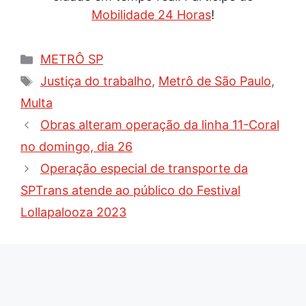
Mobilidade 24 Horas
!
Categorias
METRÔ SP
Tags
Justiça do trabalho
,
Metrô de São Paulo
,
Multa
Obras alteram operação da linha 11-Coral
no domingo, dia 26
Operação especial de transporte da
SPTrans atende ao público do Festival
Lollapalooza 2023