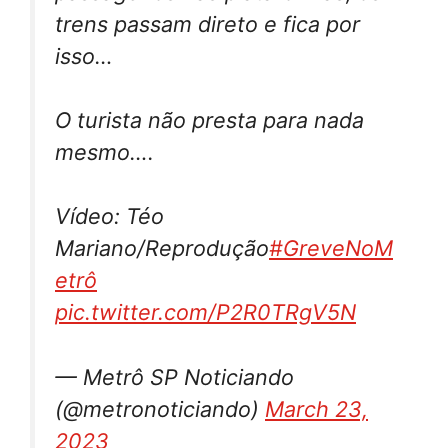
trens passam direto e fica por
isso…
O turista não presta para nada
mesmo….
Vídeo: Téo
Mariano/Reprodução
#GreveNoM
etrô
pic.twitter.com/P2R0TRgV5N
— Metrô SP Noticiando
(@metronoticiando)
March 23,
2023