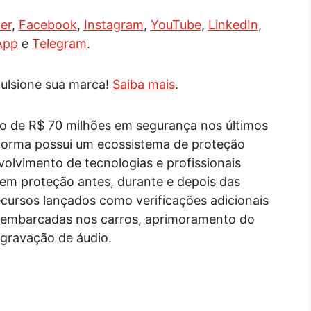
er
,
Facebook
,
Instagram
,
YouTube
,
LinkedIn
,
App
e
Telegram
.
ulsione sua marca!
Saiba mais
.
nto de R$ 70 milhões em segurança nos últimos
aforma possui um ecossistema de proteção
nvolvimento de tecnologias e profissionais
cem proteção antes, durante e depois das
 recursos lançados como verificações adicionais
 embarcadas nos carros, aprimoramento do
 gravação de áudio.