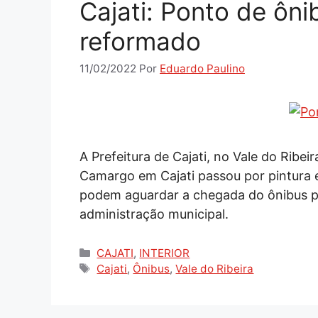
Cajati: Ponto de ôn
reformado
11/02/2022
Por
Eduardo Paulino
A Prefeitura de Cajati, no Vale do Ribei
Camargo em Cajati passou por pintura e
podem aguardar a chegada do ônibus pa
administração municipal.
Categorias
CAJATI
,
INTERIOR
Tags
Cajati
,
Ônibus
,
Vale do Ribeira