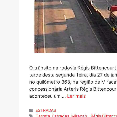
O trânsito na rodovia Régis Bittencourt
tarde desta segunda-feira, dia 27 de j
no quilômetro 363, na região de Miraca
concessionária Arteris Régis Bittencourt
aconteceu um …
Ler mais
Categorias
ESTRADAS
Tags
Carreta
,
Estradas
,
Miracatu
,
Régis Bittenc