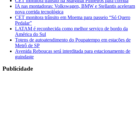
CET monitora trânsito na Marginal Pinheiros para corrida
IA nas montadoras: Volkswagen, BMW e Stellantis aceleram
nova corrida tecnológica
CET monitora trânsito em Moema para passeio “Só Quero
Pedalar”
LATAM é reconhecida como melhor serviço de bordo da
América do Sul
Totens de autoatendimento do Poupatempo em estações de
Metrô de SP
Avenida Rebouças será interditada para estacionamento de
guindaste
Publicidade