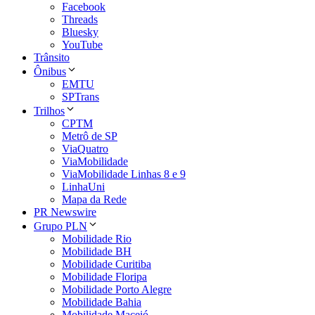
Facebook
Threads
Bluesky
YouTube
Trânsito
Ônibus
EMTU
SPTrans
Trilhos
CPTM
Metrô de SP
ViaQuatro
ViaMobilidade
ViaMobilidade Linhas 8 e 9
LinhaUni
Mapa da Rede
PR Newswire
Grupo PLN
Mobilidade Rio
Mobilidade BH
Mobilidade Curitiba
Mobilidade Floripa
Mobilidade Porto Alegre
Mobilidade Bahia
Mobilidade Maceió