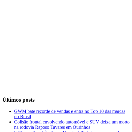
Últimos posts
GWM bate recorde de vendas e entra no Top 10 das marcas
no Brasil
Colisão frontal envolvendo automóvel e SUV deixa um morto
na rodovia Raposo Tavares em Ourinhos