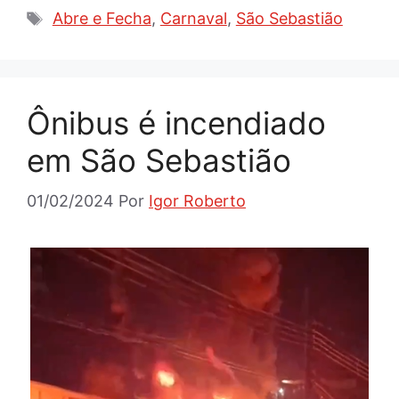
Tags
Abre e Fecha
,
Carnaval
,
São Sebastião
Ônibus é incendiado
em São Sebastião
01/02/2024
Por
Igor Roberto