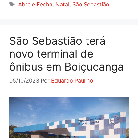
Tags
Abre e Fecha
,
Natal
,
São Sebastião
São Sebastião terá
novo terminal de
ônibus em Boiçucanga
05/10/2023
Por
Eduardo Paulino