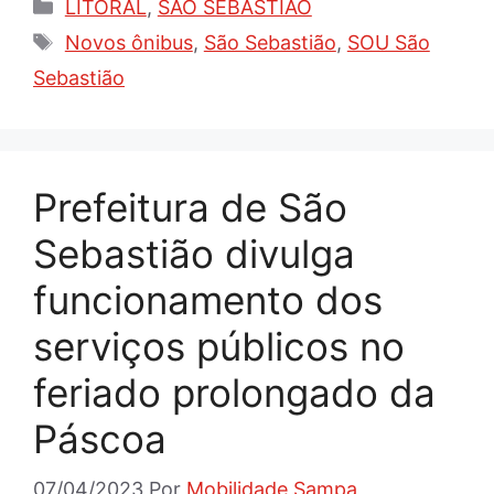
Categorias
LITORAL
,
SÃO SEBASTIÃO
Tags
Novos ônibus
,
São Sebastião
,
SOU São
Sebastião
Prefeitura de São
Sebastião divulga
funcionamento dos
serviços públicos no
feriado prolongado da
Páscoa
07/04/2023
Por
Mobilidade Sampa