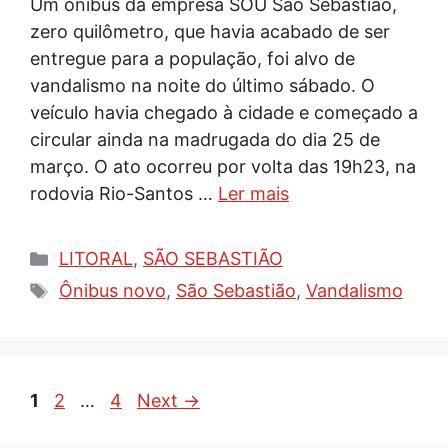
Um ônibus da empresa SOU São Sebastião,
zero quilômetro, que havia acabado de ser
entregue para a população, foi alvo de
vandalismo na noite do último sábado. O
veículo havia chegado à cidade e começado a
circular ainda na madrugada do dia 25 de
março. O ato ocorreu por volta das 19h23, na
rodovia Rio-Santos …
Ler mais
Categorias
LITORAL
,
SÃO SEBASTIÃO
Tags
Ônibus novo
,
São Sebastião
,
Vandalismo
Page
Page
Page
1
2
…
4
Next
→