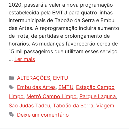
2020, passará a valer a nova programação
estabelecida pela EMTU para quatro linhas
intermunicipais de Taboão da Serra e Embu
das Artes. A reprogramação incluirá aumento
de frota, de partidas e prolongamento de
horários. As mudanças favorecerão cerca de
15 mil passageiros que utilizam esses serviço
…
Ler mais
Categorias
ALTERAÇÕES
,
EMTU
Tags
Embu das Artes
,
EMTU
,
Estação Campo
Limpo
,
Metrô Campo Limpo
,
Parque Laguna
,
São Judas Tadeu
,
Taboão da Serra
,
Viagem
Deixe um comentário