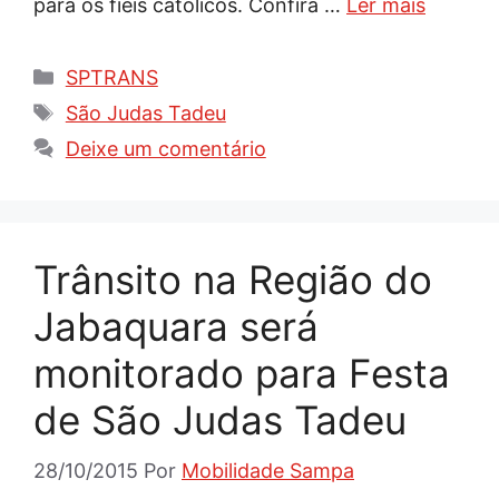
para os fiéis católicos. Confira …
Ler mais
Categorias
SPTRANS
Tags
São Judas Tadeu
Deixe um comentário
Trânsito na Região do
Jabaquara será
monitorado para Festa
de São Judas Tadeu
28/10/2015
Por
Mobilidade Sampa